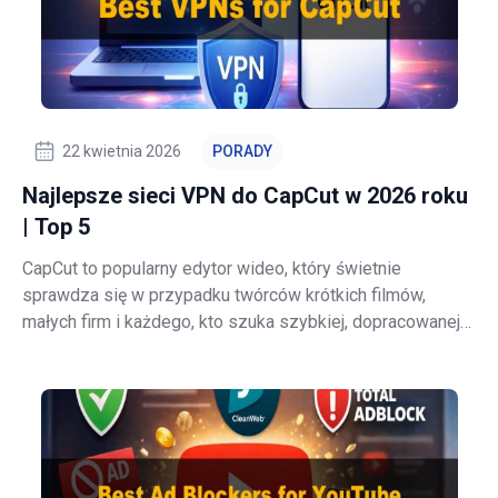
22 kwietnia 2026
PORADY
Najlepsze sieci VPN do CapCut w 2026 roku
| Top 5
CapCut to popularny edytor wideo, który świetnie
sprawdza się w przypadku twórców krótkich filmów,
małych firm i każdego, kto szuka szybkiej, dopracowanej
edycji bez konieczności nauki skomplikowanego
oprogramowania. Mimo to, jak dobrze CapCut będzie
działać, może zależeć od lokalizacji, sieci ora