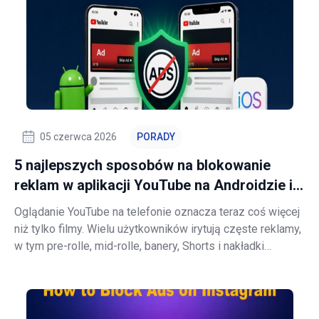
05 czerwca 2026
PORADY
5 najlepszych sposobów na blokowanie
reklam w aplikacji YouTube na Androidzie i
iOS
Oglądanie YouTube na telefonie oznacza teraz coś więcej
niż tylko filmy. Wielu użytkowników irytują częste reklamy,
w tym pre-rolle, mid-rolle, banery, Shorts i nakładki
promocyjne. Blokowanie reklam w oficjalnej aplikacji
YouTube jest znacznie trudniejsze niż w przeglądarce.
Firmy twierdzą, że apl