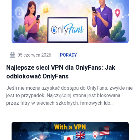
05 czerwca 2026
PORADY
Najlepsze sieci VPN dla OnlyFans: Jak
odblokować OnlyFans
Jeśli nie można uzyskać dostępu do OnlyFans, zwykle nie
jest to przypadek. Najczęściej strona jest blokowana
przez filtry w sieciach szkolnych, firmowych lub
hotelowych albo przez dostawcę internetu. Czasami
systemy antynadużyciowe oznaczają również niektóre
adresy IP sieci VPN jako podejrzane. W 2