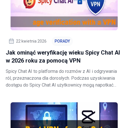
22 kwietnia 2026
PORADY
Jak ominąć weryfikację wieku Spicy Chat AI
w 2026 roku za pomocą VPN
Spicy Chat AI to platforma do rozmów z AI i odgrywania
ról, przeznaczona dla dorosłych. Podczas uzyskiwania
dostępu do Spicy Chat AI użytkownicy mogą napotkać
monit o weryfikację wieku, wymagający podania
wrażliwych danych osobowych. Nie jest to spowodowane
problemami technicznymi ani arbitralnymi