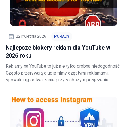
22 kwietnia 2026
PORADY
Najlepsze blokery reklam dla YouTube w
2026 roku
Reklamy na YouTube to już nie tylko drobna niedogodność.
Często przerywają długie filmy częstymi reklamami,
spowalniają odtwarzanie przy słabszym połączeniu
internetowym i dodają śledzenie, na które użytkownik się
nie zapisywał. Jednocześnie YouTube zaostrzyło
podejście do reklam. Platforma twierd