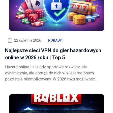
22 kwietnia 2026
PORADY
Najlepsze sieci VPN do gier hazardowych
online w 2026 roku | Top 5
Hazard online i zakłady sportowe rozwijają się
dynamicznie, ale dostęp do nich w wielu regionach
pozostaje skomplikowany. W 2026 roku możliwość
korzystania z tych usług zależy od lokalizacji użytkownika,
licencji operatora oraz lokalnych przepisów. Dlatego
usługa, która działa w domu, może wyświet