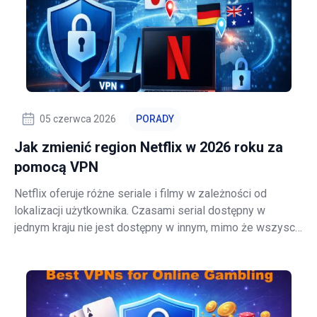
05 czerwca 2026
PORADY
Jak zmienić region Netflix w 2026 roku za
pomocą VPN
Netflix oferuje różne seriale i filmy w zależności od
lokalizacji użytkownika. Czasami serial dostępny w
jednym kraju nie jest dostępny w innym, mimo że wszyscy
płacą tę samą cenę subskrypcji. Wynika to głównie z
zasad licencyjnych i regulacji lokalnych rynków. Dlatego
wiele osób wciąż szuka sposob