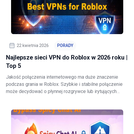
22 kwietnia 2026
PORADY
Najlepsze sieci VPN do Roblox w 2026 roku |
Top 5
Jakość połączenia internetowego ma duże znaczenie
podczas grania w Roblox. Szybkie i stabilne połączenie
może decydować o płynnej rozgrywce lub irytujących
rozłączeniach i opóźnieniach. Ponieważ wiele osób gra w
Roblox na telefonach, laptopach i w sieciach
współdzielonych, takich jak szkolne lub p