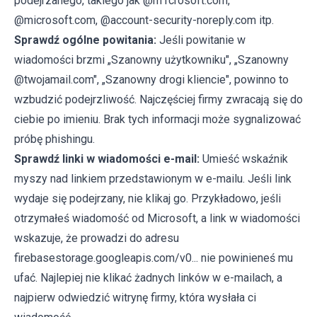
podejrzanego, takiego jak @m1crosoft.com,
@microsoft.com, @account-security-noreply.com itp.
Sprawdź ogólne powitania:
Jeśli powitanie w
wiadomości brzmi „Szanowny użytkowniku", „Szanowny
@twojamail.com", „Szanowny drogi kliencie", powinno to
wzbudzić podejrzliwość. Najczęściej firmy zwracają się do
ciebie po imieniu. Brak tych informacji może sygnalizować
próbę phishingu.
Sprawdź linki w wiadomości e-mail:
Umieść wskaźnik
myszy nad linkiem przedstawionym w e-mailu. Jeśli link
wydaje się podejrzany, nie klikaj go. Przykładowo, jeśli
otrzymałeś wiadomość od Microsoft, a link w wiadomości
wskazuje, że prowadzi do adresu
firebasestorage.googleapis.com/v0... nie powinieneś mu
ufać. Najlepiej nie klikać żadnych linków w e-mailach, a
najpierw odwiedzić witrynę firmy, która wysłała ci