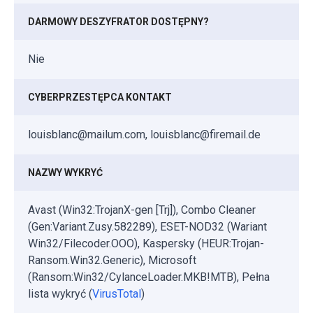
DARMOWY DESZYFRATOR DOSTĘPNY?
Nie
CYBERPRZESTĘPCA KONTAKT
louisblanc@mailum.com, louisblanc@firemail.de
NAZWY WYKRYĆ
Avast (Win32:TrojanX-gen [Trj]), Combo Cleaner
(Gen:Variant.Zusy.582289), ESET-NOD32 (Wariant
Win32/Filecoder.OOO), Kaspersky (HEUR:Trojan-
Ransom.Win32.Generic), Microsoft
(Ransom:Win32/CylanceLoader.MKB!MTB), Pełna
lista wykryć (
VirusTotal
)