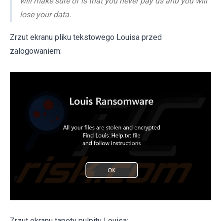
will make sure of is that you never pay us and you will
lose your data.
Zrzut ekranu pliku tekstowego Louisa przed
zalogowaniem:
Zrzut ekranu tapety pulpitu Louisa: