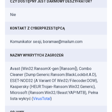
CZY DOSTĘPNY JEST DARMOWY DESZYFRATOR?
Nie
KONTAKT Z CYBERPRZESTĘPCĄ
Komunikator sesji, boramae@mailum.com
NAZWY WYKRYTYCH ZAGROŻEŃ
Avast (Win32:RansomX-gen [Ransom]), Combo
Cleaner (Dump:Generic.Ransom.BlackLockbit.A.D),
ESET-NOD32 (A Variant Of Win32/Filecoder.OOW),
Kaspersky (HEUR:Trojan-Ransom.Win32.Generic),
Microsoft (Ransom:Win32/Beast.YAP!MTB), Pełna
lista wykryć (
VirusTotal
)