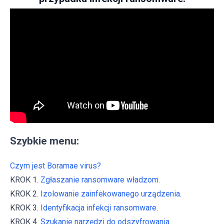
Szybkie menu:
Czym jest Boramae virus?
KROK 1.
Zgłaszanie ransomware władzom.
KROK 2.
Izolowanie zainfekowanego urządzenia.
KROK 3.
Identyfikacja infekcji ransomware.
KROK 4.
Szukanie narzędzi do odszyfrowania