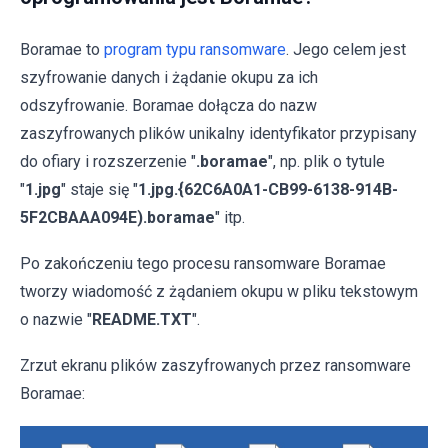
Boramae to
program typu ransomware
. Jego celem jest
szyfrowanie danych i żądanie okupu za ich
odszyfrowanie. Boramae dołącza do nazw
zaszyfrowanych plików unikalny identyfikator przypisany
do ofiary i rozszerzenie "
.boramae
", np. plik o tytule
"
1.jpg
" staje się "
1.jpg.{62C6A0A1-CB99-6138-914B-
5F2CBAAA094E).boramae
" itp.
Po zakończeniu tego procesu ransomware Boramae
tworzy wiadomość z żądaniem okupu w pliku tekstowym
o nazwie "
README.TXT
".
Zrzut ekranu plików zaszyfrowanych przez ransomware
Boramae: