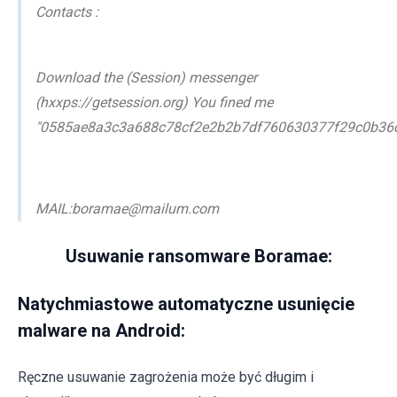
Contacts :
Download the (Session) messenger
(hxxps://getsession.org) You fined me
"0585ae8a3c3a688c78cf2e2b2b7df760630377f29c0b36
MAIL:boramae@mailum.com
Usuwanie ransomware Boramae:
Natychmiastowe automatyczne usunięcie
malware na Android:
Ręczne usuwanie zagrożenia może być długim i