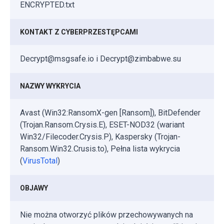
ENCRYPTED.txt
KONTAKT Z CYBERPRZESTĘPCAMI
Decrypt@msgsafe.io i Decrypt@zimbabwe.su
NAZWY WYKRYCIA
Avast (Win32:RansomX-gen [Ransom]), BitDefender
(Trojan.Ransom.Crysis.E), ESET-NOD32 (wariant
Win32/Filecoder.Crysis.P), Kaspersky (Trojan-
Ransom.Win32.Crusis.to), Pełna lista wykrycia
(
VirusTotal
)
OBJAWY
Nie można otworzyć plików przechowywanych na