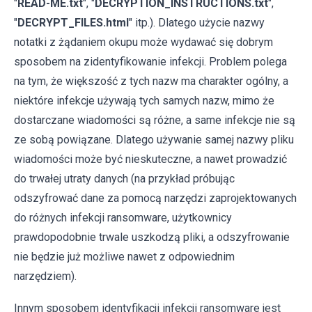
"
READ-ME.txt
", "
DECRYPTION_INSTRUCTIONS.txt
",
"
DECRYPT_FILES.html
" itp.). Dlatego użycie nazwy
notatki z żądaniem okupu może wydawać się dobrym
sposobem na zidentyfikowanie infekcji. Problem polega
na tym, że większość z tych nazw ma charakter ogólny, a
niektóre infekcje używają tych samych nazw, mimo że
dostarczane wiadomości są różne, a same infekcje nie są
ze sobą powiązane. Dlatego używanie samej nazwy pliku
wiadomości może być nieskuteczne, a nawet prowadzić
do trwałej utraty danych (na przykład próbując
odszyfrować dane za pomocą narzędzi zaprojektowanych
do różnych infekcji ransomware, użytkownicy
prawdopodobnie trwale uszkodzą pliki, a odszyfrowanie
nie będzie już możliwe nawet z odpowiednim
narzędziem).
Innym sposobem identyfikacji infekcji ransomware jest