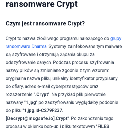
ransomware Crypt
Czym jest ransomware Crypt?
Crypt to nazwa złośliwego programu należącego do
grupy
ransomware Dharma
. Systemy zainfekowane tym malware
są szyfrowane i otrzymują żądania okupu za
odszyfrowanie danych. Podczas procesu szyfrowania
nazwy plików są zmieniane zgodnie z tym wzorem:
oryginalna nazwa pliku, unikalny identyfikator przypisany
do ofiary, adres e-mail cyberprzestępców oraz
rozszerzenie "
.Crypt
". Na przykład plik pierwotnie
nazwany "
1.jpg
" po zaszyfrowaniu wyglądałby podobnie
do pliku "
1.jpg.id-C279F237.
[Decrypt@msgsafe.io].Crypt
". Po zakończeniu tego
procesu w okienku pop-up i pliku tekstowym "
FILES