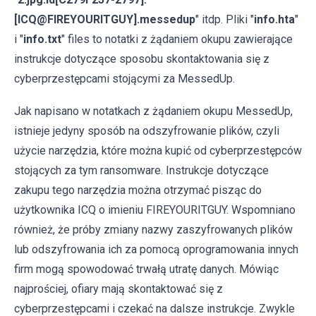
[ICQ@FIREYOURITGUY].messedup
" itdp. Pliki "
info.hta
"
i "
info.txt
" files to notatki z żądaniem okupu zawierające
instrukcje dotyczące sposobu skontaktowania się z
cyberprzestępcami stojącymi za MessedUp.
Jak napisano w notatkach z żądaniem okupu MessedUp,
istnieje jedyny sposób na odszyfrowanie plików, czyli
użycie narzędzia, które można kupić od cyberprzestępców
stojących za tym ransomware. Instrukcje dotyczące
zakupu tego narzędzia można otrzymać pisząc do
użytkownika ICQ o imieniu FIREYOURITGUY. Wspomniano
również, że próby zmiany nazwy zaszyfrowanych plików
lub odszyfrowania ich za pomocą oprogramowania innych
firm mogą spowodować trwałą utratę danych. Mówiąc
najprościej, ofiary mają skontaktować się z
cyberprzestępcami i czekać na dalsze instrukcje. Zwykle