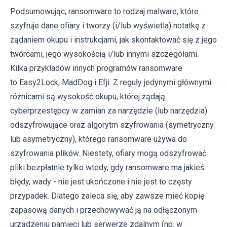
Podsumowując, ransomware to rodzaj malware, które
szyfruje dane ofiary i tworzy (i/lub wyświetla) notatkę z
żądaniem okupu i instrukcjami, jak skontaktować się z jego
twórcami, jego wysokością i/lub innymi szczegółami.
Kilka przykładów innych programów ransomware
to Easy2Lock, MadDog i Efji. Z reguły jedynymi głównymi
różnicami są wysokość okupu, której żądają
cyberprzestępcy w zamian za narzędzie (lub narzędzia)
odszyfrowujące oraz algorytm szyfrowania (symetryczny
lub asymetryczny), którego ransomware używa do
szyfrowania plików. Niestety, ofiary mogą odszyfrować
pliki bezpłatnie tylko wtedy, gdy ransomware ma jakieś
błędy, wady - nie jest ukończone i nie jest to częsty
przypadek. Dlatego zaleca się, aby zawsze mieć kopię
zapasową danych i przechowywać ją na odłączonym
urządzeniu pamięci lub serwerze zdalnym (np. w