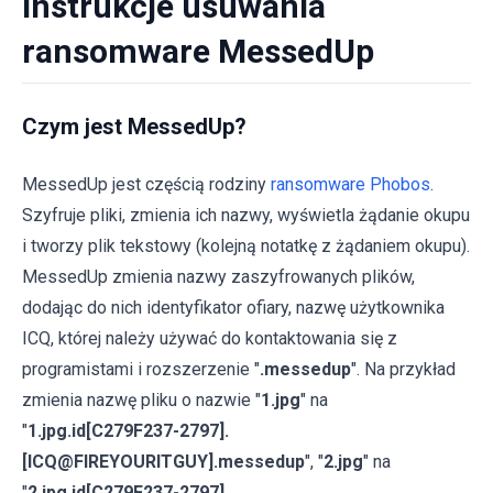
Instrukcje usuwania
ransomware MessedUp
Czym jest MessedUp?
MessedUp jest częścią rodziny
ransomware Phobos
.
Szyfruje pliki, zmienia ich nazwy, wyświetla żądanie okupu
i tworzy plik tekstowy (kolejną notatkę z żądaniem okupu).
MessedUp zmienia nazwy zaszyfrowanych plików,
dodając do nich identyfikator ofiary, nazwę użytkownika
ICQ, której należy używać do kontaktowania się z
programistami i rozszerzenie "
.messedup
". Na przykład
zmienia nazwę pliku o nazwie "
1.jpg
" na
"
1.jpg.id[C279F237-2797].
[ICQ@FIREYOURITGUY].messedup
", "
2.jpg
" na
"
2.jpg.id[C279F237-2797].