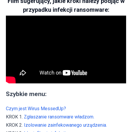
Film sugerujący, jakie kroki należy podjąć w
przypadku infekcji ransomware:
Szybkie menu:
Czym jest Wirus MessedUp?
KROK 1.
Zgłaszanie ransomware władzom.
KROK 2.
Izolowanie zainfekowanego urządzenia.