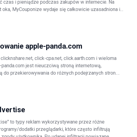
 czas i pieniądze podczas zakupów w internecie. Na
t oka, MyCouponize wydaje się całkowicie uzasadniona i
 rzeczywistości jednak MyCouponize jest sklasyfikowana
lnie niechciany pro
rowanie apple-panda.com
clicknshare.net, click-cpa.net, click.aarth.com i wieloma
e-panda.com jest nieuczciwą stroną internetową,
 do przekierowywania do różnych podejrzanych stron.
są przekierowywani na stronę apple-panda.com przez
 adware, które infiltruj
dvertise
tise" to typy reklam wykorzystywane przez różne
gramy/dodatki przeglądarki, które często infiltrują
zgody użytkownika. Po udanej infiltracji powiązane