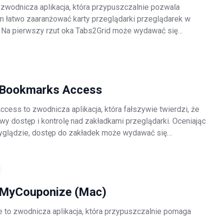
 zwodnicza aplikacja, która przypuszczalnie pozwala
 łatwo zaaranżować karty przeglądarki przeglądarek w
. Na pierwszy rzut oka Tabs2Grid może wydawać się
galna i poręczna. Warto jednak wspomnieć, że ta aplikacja
truje system bez zgody
Bookmarks Access
cess to zwodnicza aplikacja, która fałszywie twierdzi, że
twy dostęp i kontrolę nad zakładkami przeglądarki. Oceniając
glądzie, dostęp do zakładek może wydawać się
 przydatny, ale ta aplikacja jest sklasyfikowana jako
niechciany progra
MyCouponize (Mac)
to zwodnicza aplikacja, która przypuszczalnie pomaga