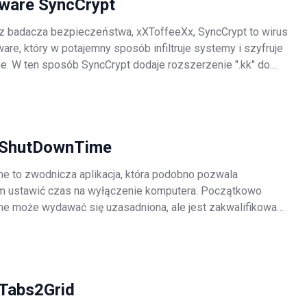
are SyncCrypt
z badacza bezpieczeństwa, xXToffeeXx, SyncCrypt to wirus
are, który w potajemny sposób infiltruje systemy i szyfruje
e. W ten sposób SyncCrypt dodaje rozszerzenie ".kk" do
o zaszyfrowanego pliku (na przykład "sample.jpg" zostaje
 "sampl
 ShutDownTime
 to zwodnicza aplikacja, która podobno pozwala
m ustawić czas na wyłączenie komputera. Początkowo
 może wydawać się uzasadniona, ale jest zakwalifikowana
lnie niechciany program (PUP) i adware. Istnieją trzy główne
ch negatywnych skojar
Tabs2Grid