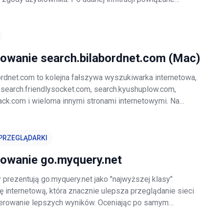
odatki generują niechciane reklamy internetowe i stale
ne informacje dotyczące akty
rowanie search.bilabordnet.com (Mac)
ordnet.com to kolejna fałszywa wyszukiwarka internetowa,
 search.friendlysocket.com, search.kyushuplow.com,
hack.com i wieloma innymi stronami internetowymi. Na
t oka search.bilabordnet.com może się wydawać
jednak strona ta jest prom
PRZEGLĄDARKI
rowanie go.myquery.net
prezentują go.myquery.net jako "najwyższej klasy"
 internetową, która znacznie ulepsza przeglądanie sieci
erowanie lepszych wyników. Oceniając po samym
.myquery.net może wydawać się uzasadniona i użyteczna,