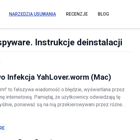
NARZĘDZIA USUWANIA
RECENZJE
BLOG
pyware. lnstrukcje deinstalacji
o Infekcja YahLover.worm (Mac)
rm" to fałszywa wiadomość o błędzie, wyświetlana przez
onę internetową. Pamiętaj, że użytkownicy odwiedzają tę
yślnie, ponieważ są na nią przekierowywani przez różne
ogramy (PUP). Te aplikacje często infiltrują systemy
alowania zwykł
RE