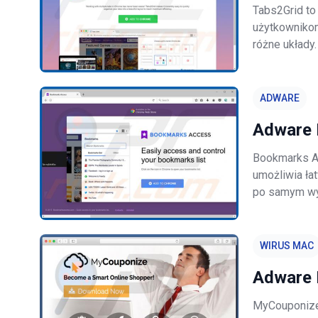
Tabs2Grid to
użytkownikom
różne układy
całkowicie le
często infil
ADWARE
Adware 
Bookmarks Ac
umożliwia ła
po samym wy
uzasadniony i
potencjalnie 
WIRUS MAC
Adware 
MyCouponize 