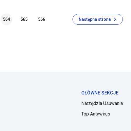
amiści promują ją za pomocą ap
564
565
566
Następna strona
GŁÓWNE SEKCJE
Narzędzia Usuwania
Top Antywirus