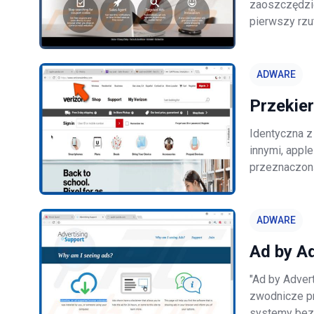
zaoszczędzić
pierwszy rzu
przydatna. W
jako potencja
ADWARE
Przekie
Identyczna z 
innymi, appl
przeznaczoną
Użytkownicy 
aplikacje typu
ADWARE
Ad by A
"Ad by Adver
zwodnicze pro
systemy bez 