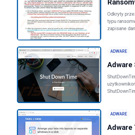
Ransomw
Odkryty prze
typu ransomw
zapisane dan
nazwy każdeg
zmieniona na
ADWARE
Adware
ShutDownTime
użytkowniko
ShutDownTime
jako potencja
przyczyny ty
ADWARE
Adware 