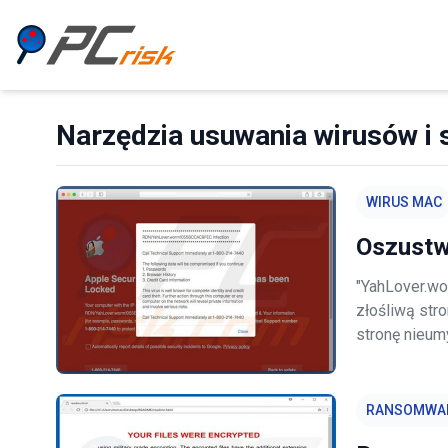
Narzędzia usuwania wirusów i s
WIRUS MAC
Oszustw
"YahLover.wo
złośliwą str
stronę nieum
niechciane pr
podczas inst
RANSOMWA