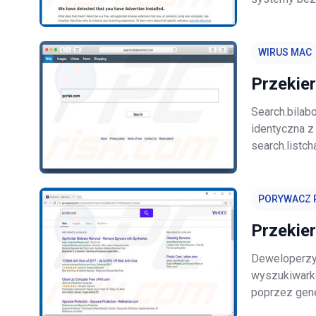
aplikacje i d
zapisują róż
WIRUS MAC
Przekie
Search.bilab
identyczna z
search.listc
pierwszy rzu
uzasadniona, 
PORYWACZ 
Przekie
Deweloperzy 
wyszukiwarkę
poprzez gen
wyglądzie go