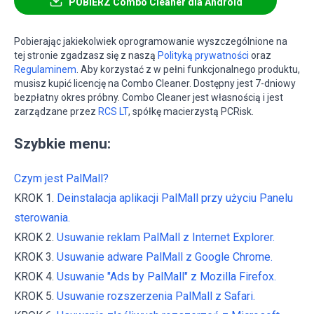
POBIERZ Combo Cleaner dla Android
Pobierając jakiekolwiek oprogramowanie wyszczególnione na
tej stronie zgadzasz się z naszą
Polityką prywatności
oraz
Regulaminem
. Aby korzystać z w pełni funkcjonalnego produktu,
musisz kupić licencję na Combo Cleaner. Dostępny jest 7-dniowy
bezpłatny okres próbny. Combo Cleaner jest własnością i jest
zarządzane przez
RCS LT
, spółkę macierzystą PCRisk.
Szybkie menu:
Czym jest PalMall?
KROK 1.
Deinstalacja aplikacji PalMall przy użyciu Panelu
sterowania.
KROK 2.
Usuwanie reklam PalMall z Internet Explorer.
KROK 3.
Usuwanie adware PalMall z Google Chrome.
KROK 4.
Usuwanie "Ads by PalMall" z Mozilla Firefox.
KROK 5.
Usuwanie rozszerzenia PalMall z Safari.