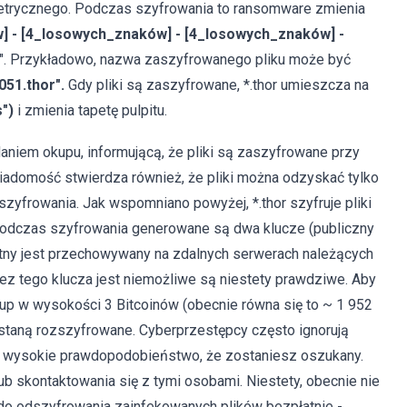
ymetrycznego. Podczas szyfrowania to ransomware zmienia
 - [4_losowych_znaków] - [4_losowych_znaków] -
". Przykładowo, nazwa zaszyfrowanego pliku może być
51.thor".
Gdy pliki są zaszyfrowane, *.thor umieszcza na
")
i zmienia tapetę pulpitu.
daniem okupu, informującą, że pliki są zaszyfrowane przy
adomość stwierdza również, że pliki można odzyskać tylko
zyfrowania. Jak wspomniano powyżej, *.thor szyfruje pliki
podczas szyfrowania generowane są dwa klucze (publiczny
watny jest przechowywany na zdalnych serwerach należących
z tego klucza jest niemożliwe są niestety prawdziwe. Aby
up w wysokości 3 Bitcoinów (obecnie równa się to ~ 1 952
zostaną rozszyfrowane. Cyberprzestępcy często ignorują
eje wysokie prawdopodobieństwo, że zostaniesz oszukany.
b skontaktowania się z tymi osobami. Niestety, obecnie nie
do odszyfrowania zainfekowanych plików bezpłatnie -