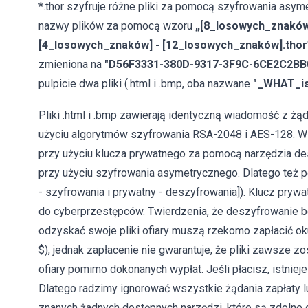
*.thor szyfruje różne pliki za pomocą szyfrowania as
nazwy plików za pomocą wzoru
„[8_losowych_znaków]
[4_losowych_znaków] - [12_losowych_znaków].thor
zmieniona na
"D56F3331-380D-9317-3F9C-6CE2C2BB0
pulpicie dwa pliki (.html i .bmp, oba nazwane
"_WHAT_is
Pliki .html i .bmp zawierają identyczną wiadomość z żą
użyciu algorytmów szyfrowania RSA-2048 i AES-128. Wi
przy użyciu klucza prywatnego za pomocą narzędzia des
przy użyciu szyfrowania asymetrycznego. Dlatego też 
- szyfrowania i prywatny - deszyfrowania]). Klucz pry
do cyberprzestępców. Twierdzenia, że deszyfrowanie be
odzyskać swoje pliki ofiary muszą rzekomo zapłacić ok
$), jednak zapłacenie nie gwarantuje, że pliki zawsze 
ofiary pomimo dokonanych wypłat. Jeśli płacisz, istni
Dlatego radzimy ignorować wszystkie żądania zapłaty lu
znanych żadnych dostępnych narzędzi, które są zdolne 