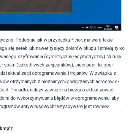
yczne. Podobnie jak w przypadku *.thor, malware takie
aga się setek lub nawet tysięcy dolarów okupu. Istnieją tylko
tywanego szyfrowania (symetryczny/asymetryczny). Wirusy
i spam (szkodliwych załączników), sieci peer-to-peer
ędzi aktualizacji oprogramowania i trojanów. W związku z
lików otrzymanych z nieznanych/podejrzanych adresów e-
ródeł. Ponadto, należy zawsze na bieżąco aktualizować
dolni do wykorzystywania błędów w oprogramowaniu, aby
programów antywirusowych/antyspyware jest również
.bmp
"):