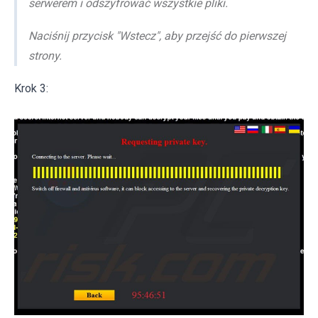
serwerem i odszyfrować wszystkie pliki.
Naciśnij przycisk "Wstecz", aby przejść do pierwszej
strony.
Krok 3: