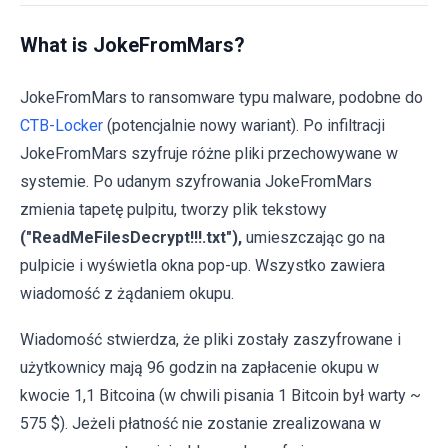
What is JokeFromMars?
JokeFromMars to ransomware typu malware, podobne do
CTB-Locker
(potencjalnie nowy wariant). Po infiltracji
JokeFromMars szyfruje różne pliki przechowywane w
systemie. Po udanym szyfrowania JokeFromMars
zmienia tapetę pulpitu, tworzy plik tekstowy
("ReadMeFilesDecrypt!!!.txt"),
umieszczając go na
pulpicie i wyświetla okna pop-up. Wszystko zawiera
wiadomość z żądaniem okupu.
Wiadomość stwierdza, że ​​pliki zostały zaszyfrowane i
użytkownicy mają 96 godzin na zapłacenie okupu w
kwocie 1,1 Bitcoina (w chwili pisania 1 Bitcoin był warty ~
575 $). Jeżeli płatność nie zostanie zrealizowana w