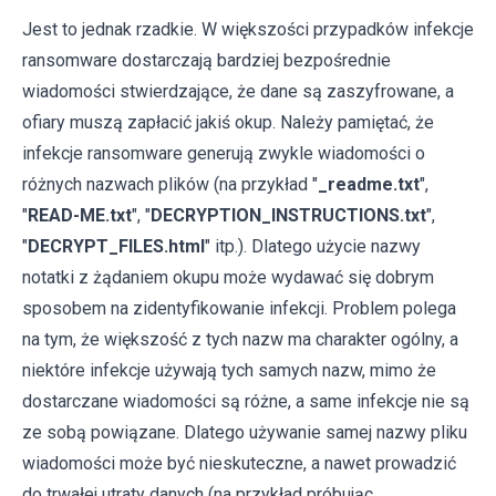
Jest to jednak rzadkie. W większości przypadków infekcje
ransomware dostarczają bardziej bezpośrednie
wiadomości stwierdzające, że dane są zaszyfrowane, a
ofiary muszą zapłacić jakiś okup. Należy pamiętać, że
infekcje ransomware generują zwykle wiadomości o
różnych nazwach plików (na przykład "
_readme.txt
",
"
READ-ME.txt
", "
DECRYPTION_INSTRUCTIONS.txt
",
"
DECRYPT_FILES.html
" itp.). Dlatego użycie nazwy
notatki z żądaniem okupu może wydawać się dobrym
sposobem na zidentyfikowanie infekcji. Problem polega
na tym, że większość z tych nazw ma charakter ogólny, a
niektóre infekcje używają tych samych nazw, mimo że
dostarczane wiadomości są różne, a same infekcje nie są
ze sobą powiązane. Dlatego używanie samej nazwy pliku
wiadomości może być nieskuteczne, a nawet prowadzić
do trwałej utraty danych (na przykład próbując