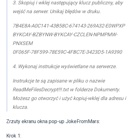
3. Skopiuj i wklej następujący klucz publiczny, aby
wejść na serwer. Unikaj błędów w druku.
7B4E8A-A0C141-43B58C-674143-269A32-E0WPXP
BYKCAY-BZBYNW-BYKCAY-CZCLEN-NPMPMW-
PNXSEM
0F065F-78F599-78E59C-4FBC7E-3423D5-1A9390
4. Wykonaj instrukcje wyświetlane na serwerze.
Instrukcje te są zapisane w pliku o nazwie
ReadMeFilesDecrypt!!!.txt w folderze Dokumenty.
Możesz go otworzyć i użyć kopiuj-wklej dla adresu i
klucza.
Zrzuty ekranu okna pop-up JokeFromMars:
Krok 1: