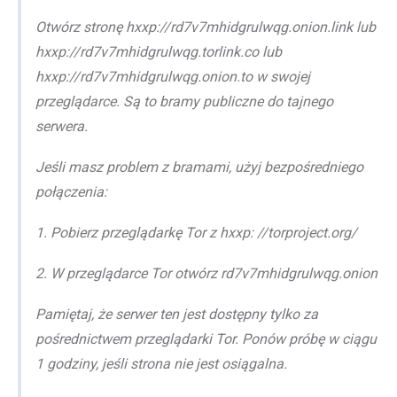
Otwórz stronę hxxp://rd7v7mhidgrulwqg.onion.link lub
hxxp://rd7v7mhidgrulwqg.torlink.co lub
hxxp://rd7v7mhidgrulwqg.onion.to w swojej
przeglądarce. Są to bramy publiczne do tajnego
serwera.
Jeśli masz problem z bramami, użyj bezpośredniego
połączenia:
1. Pobierz przeglądarkę Tor z hxxp: //torproject.org/
2. W przeglądarce Tor otwórz rd7v7mhidgrulwqg.onion
Pamiętaj, że serwer ten jest dostępny tylko za
pośrednictwem przeglądarki Tor. Ponów próbę w ciągu
1 godziny, jeśli strona nie jest osiągalna.