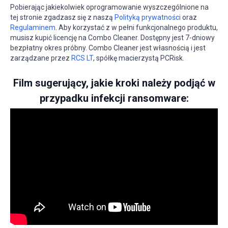
Pobierając jakiekolwiek oprogramowanie wyszczególnione na
tej stronie zgadzasz się z naszą
Polityką prywatności
oraz
Regulaminem
. Aby korzystać z w pełni funkcjonalnego produktu,
musisz kupić licencję na Combo Cleaner. Dostępny jest 7-dniowy
bezpłatny okres próbny. Combo Cleaner jest własnością i jest
zarządzane przez
RCS LT
, spółkę macierzystą PCRisk.
Film sugerujący, jakie kroki należy podjąć w
przypadku infekcji ransomware: