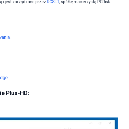
ą i jest zarządzane przez
RCS LT
, spółkę macierzystą PCRisk.
wania.
dge.
e Plus-HD: