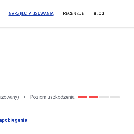
NARZĘDZIA USUWANIA
RECENZJE
BLOG
lizowany)
•
Poziom uszkodzenia:
apobieganie