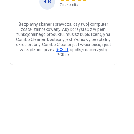
4.8
Znakomita!
Bezpłatny skaner sprawdza, czy twój komputer
został zainfekowany. Aby korzystać z w pełni
funkcjonalnego produktu, musisz kupić licencję na
Combo Cleaner. Dostępny jest 7-dniowy bezpłatny
okres próbny. Combo Cleaner jest własnością i jest
zarządzane przez
RCS LT
, spółkę macierzystą
PCRisk.