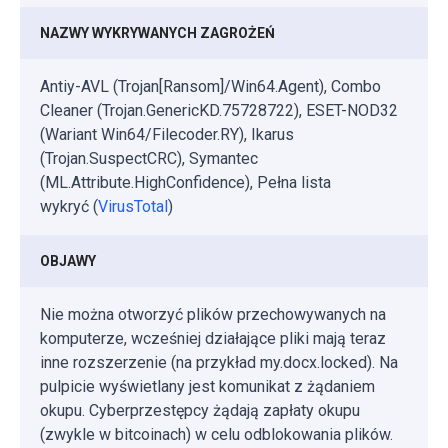
NAZWY WYKRYWANYCH ZAGROŻEŃ
Antiy-AVL (Trojan[Ransom]/Win64.Agent), Combo
Cleaner (Trojan.GenericKD.75728722), ESET-NOD32
(Wariant Win64/Filecoder.RY), Ikarus
(Trojan.SuspectCRC), Symantec
(ML.Attribute.HighConfidence), Pełna lista
wykryć (
VirusTotal
)
OBJAWY
Nie można otworzyć plików przechowywanych na
komputerze, wcześniej działające pliki mają teraz
inne rozszerzenie (na przykład my.docx.locked). Na
pulpicie wyświetlany jest komunikat z żądaniem
okupu. Cyberprzestępcy żądają zapłaty okupu
(zwykle w bitcoinach) w celu odblokowania plików.