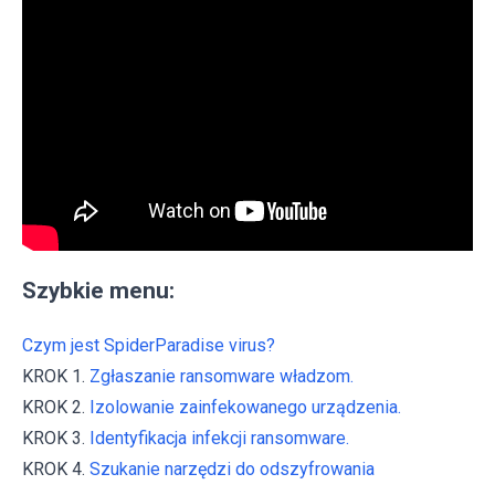
Szybkie menu:
Czym jest SpiderParadise virus?
KROK 1.
Zgłaszanie ransomware władzom.
KROK 2.
Izolowanie zainfekowanego urządzenia.
KROK 3.
Identyfikacja infekcji ransomware.
KROK 4.
Szukanie narzędzi do odszyfrowania