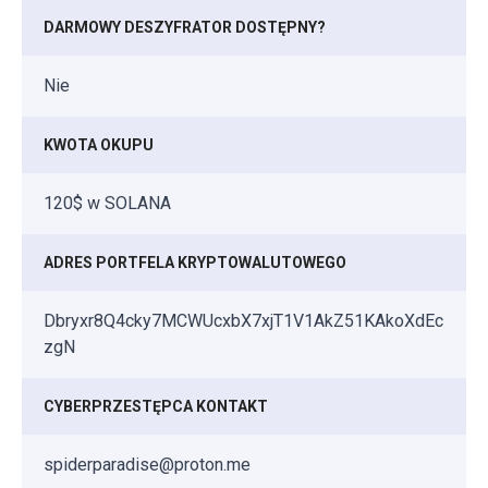
DARMOWY DESZYFRATOR DOSTĘPNY?
Nie
KWOTA OKUPU
120$ w SOLANA
ADRES PORTFELA KRYPTOWALUTOWEGO
Dbryxr8Q4cky7MCWUcxbX7xjT1V1AkZ51KAkoXdEc
zgN
CYBERPRZESTĘPCA KONTAKT
spiderparadise@proton.me