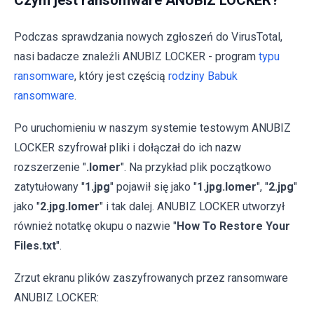
Czym jest ransomware ANUBIZ LOCKER?
Podczas sprawdzania nowych zgłoszeń do VirusTotal,
nasi badacze znaleźli ANUBIZ LOCKER - program
typu
ransomware
, który jest częścią
rodziny Babuk
ransomware
.
Po uruchomieniu w naszym systemie testowym ANUBIZ
LOCKER szyfrował pliki i dołączał do ich nazw
rozszerzenie "
.lomer
". Na przykład plik początkowo
zatytułowany "
1.jpg
" pojawił się jako "
1.jpg.lomer
", "
2.jpg
"
jako "
2.jpg.lomer
" i tak dalej. ANUBIZ LOCKER utworzył
również notatkę okupu o nazwie "
How To Restore Your
Files.txt
".
Zrzut ekranu plików zaszyfrowanych przez ransomware
ANUBIZ LOCKER: