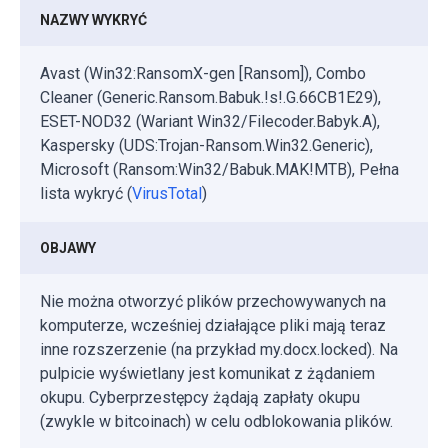
NAZWY WYKRYĆ
Avast (Win32:RansomX-gen [Ransom]), Combo
Cleaner (Generic.Ransom.Babuk.!s!.G.66CB1E29),
ESET-NOD32 (Wariant Win32/Filecoder.Babyk.A),
Kaspersky (UDS:Trojan-Ransom.Win32.Generic),
Microsoft (Ransom:Win32/Babuk.MAK!MTB), Pełna
lista wykryć (
VirusTotal
)
OBJAWY
Nie można otworzyć plików przechowywanych na
komputerze, wcześniej działające pliki mają teraz
inne rozszerzenie (na przykład my.docx.locked). Na
pulpicie wyświetlany jest komunikat z żądaniem
okupu. Cyberprzestępcy żądają zapłaty okupu
(zwykle w bitcoinach) w celu odblokowania plików.