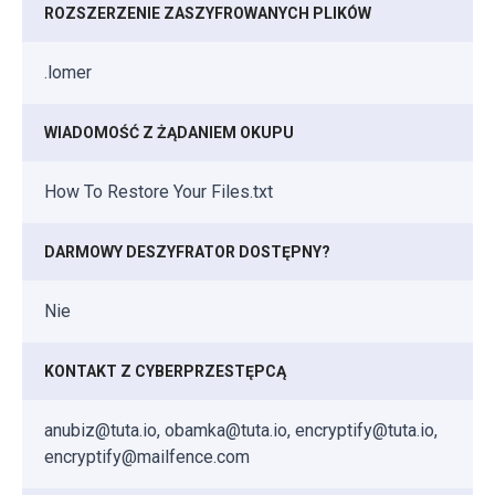
ROZSZERZENIE ZASZYFROWANYCH PLIKÓW
.lomer
WIADOMOŚĆ Z ŻĄDANIEM OKUPU
How To Restore Your Files.txt
DARMOWY DESZYFRATOR DOSTĘPNY?
Nie
KONTAKT Z CYBERPRZESTĘPCĄ
anubiz@tuta.io, obamka@tuta.io, encryptify@tuta.io,
encryptify@mailfence.com