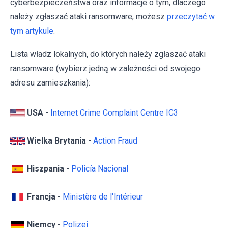
cyberbezpieczeństwa oraz informacje o tym, dlaczego
należy zgłaszać ataki ransomware, możesz
przeczytać w
tym artykule
.
Lista władz lokalnych, do których należy zgłaszać ataki
ransomware (wybierz jedną w zależności od swojego
adresu zamieszkania):
USA
-
Internet Crime Complaint Centre IC3
Wielka Brytania
-
Action Fraud
Hiszpania
-
Policía Nacional
Francja
-
Ministère de l'Intérieur
Niemcy
-
Polizei