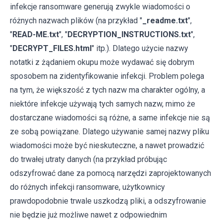
infekcje ransomware generują zwykle wiadomości o
różnych nazwach plików (na przykład "
_readme.txt
",
"
READ-ME.txt
", "
DECRYPTION_INSTRUCTIONS.txt
",
"
DECRYPT_FILES.html
" itp.). Dlatego użycie nazwy
notatki z żądaniem okupu może wydawać się dobrym
sposobem na zidentyfikowanie infekcji. Problem polega
na tym, że większość z tych nazw ma charakter ogólny, a
niektóre infekcje używają tych samych nazw, mimo że
dostarczane wiadomości są różne, a same infekcje nie są
ze sobą powiązane. Dlatego używanie samej nazwy pliku
wiadomości może być nieskuteczne, a nawet prowadzić
do trwałej utraty danych (na przykład próbując
odszyfrować dane za pomocą narzędzi zaprojektowanych
do różnych infekcji ransomware, użytkownicy
prawdopodobnie trwale uszkodzą pliki, a odszyfrowanie
nie będzie już możliwe nawet z odpowiednim