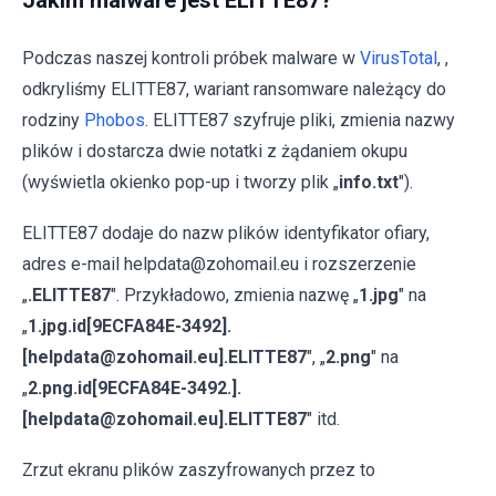
Jakim malware jest ELITTE87?
Podczas naszej kontroli próbek malware w
VirusTotal
, ,
odkryliśmy ELITTE87, wariant ransomware należący do
rodziny
Phobos
. ELITTE87 szyfruje pliki, zmienia nazwy
plików i dostarcza dwie notatki z żądaniem okupu
(wyświetla okienko pop-up i tworzy plik „
info.txt
").
ELITTE87 dodaje do nazw plików identyfikator ofiary,
adres e-mail helpdata@zohomail.eu i rozszerzenie
„
.ELITTE87
". Przykładowo, zmienia nazwę „
1.jpg
" na
„
1.jpg.id[9ECFA84E-3492].
[helpdata@zohomail.eu].ELITTE87
", „
2.png
" na
„
2.png.id[9ECFA84E-3492.].
[helpdata@zohomail.eu].ELITTE87
" itd.
Zrzut ekranu plików zaszyfrowanych przez to