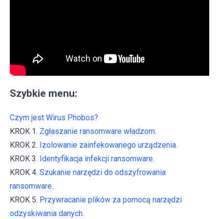
Szybkie menu:
Czym jest Wirus Phobos?
KROK 1.
Zgłaszanie ransomware władzom.
KROK 2.
Izolowanie zainfekowanego urządzenia.
KROK 3.
Identyfikacja infekcji ransomware.
KROK 4.
Szukanie narzędzi do odszyfrowania
ransomware.
KROK 5.
Przywracanie plików za pomocą narzędzi
odzyskiwania danych.