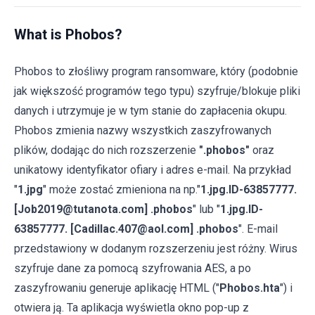
What is Phobos?
Phobos to złośliwy program ransomware, który (podobnie
jak większość programów tego typu) szyfruje/blokuje pliki
danych i utrzymuje je w tym stanie do zapłacenia okupu.
Phobos zmienia nazwy wszystkich zaszyfrowanych
plików, dodając do nich rozszerzenie
".phobos"
oraz
unikatowy identyfikator ofiary i adres e-mail. Na przykład
"
1.jpg
" może zostać zmieniona na np."
1.jpg.ID-63857777.
[Job2019@tutanota.com] .phobos
" lub "
1.jpg.ID-
63857777. [Cadillac.407@aol.com] .phobos
". E-mail
przedstawiony w dodanym rozszerzeniu jest różny. Wirus
szyfruje dane za pomocą szyfrowania AES, a po
zaszyfrowaniu generuje aplikację HTML ("
Phobos.hta
") i
otwiera ją. Ta aplikacja wyświetla okno pop-up z