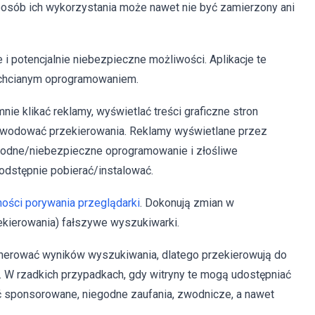
posób ich wykorzystania może nawet nie być zamierzony ani
e i potencjalnie niebezpieczne możliwości. Aplikacje te
echcianym oprogramowaniem.
jemnie klikać reklamy, wyświetlać treści graficzne stron
ub powodować przekierowania. Reklamy wyświetlane przez
odne/niebezpieczne oprogramowanie i złośliwe
podstępnie pobierać/instalować.
ności porywania przeglądarki
. Dokonują zmian w
ekierowania) fałszywe wyszukiwarki.
nerować wyników wyszukiwania, dlatego przekierowują do
). W rzadkich przypadkach, gdy witryny te mogą udostępniać
ć sponsorowane, niegodne zaufania, zwodnicze, a nawet