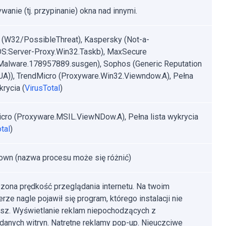
wanie (tj. przypinanie) okna nad innymi.
t (W32/PossibleThreat), Kaspersky (Not-a-
DS:Server-Proxy.Win32.Taskb), MaxSecure
.Malware.178957889.susgen), Sophos (Generic Reputation
A)), TrendMicro (Proxyware.Win32.Viewndow.A), Pełna
krycia (
VirusTotal
)
cro (Proxyware.MSIL.ViewNDow.A), Pełna lista wykrycia
tal
)
wn (nazwa procesu może się różnić)
zona prędkość przeglądania internetu. Na twoim
rze nagle pojawił się program, którego instalacji nie
sz. Wyświetlanie reklam niepochodzących z
danych witryn. Natrętne reklamy pop-up. Nieuczciwe