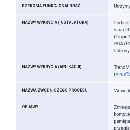
RZEKOMA FUNKCJONALNOŚĆ
Utrzymy
NAZWY WYKRYCIA (INSTALATORA)
Fortine
virus:U
(Trojan
PUA (PU
lista wy
NAZWY WYKRYCIA (APLIKACJI)
TrendMi
(
VirusTo
NAZWA ZWODNICZEGO PROCESU
Viewndo
OBJAWY
Zmniejs
kompute
pamięta
przeglą