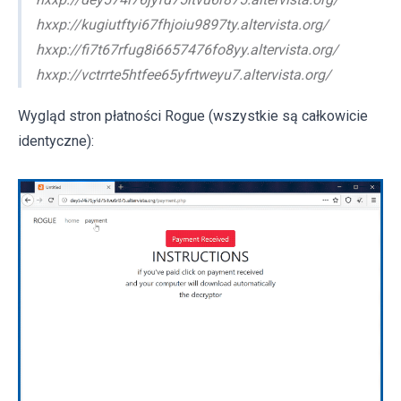
hxxp://kugiutftyi67fhjoiu9897ty.altervista.org/
hxxp://fi7t67rfug8i6657476fo8yy.altervista.org/
hxxp://vctrrte5htfee65yfrtweyu7.altervista.org/
Wygląd stron płatności Rogue (wszystkie są całkowicie
identyczne):