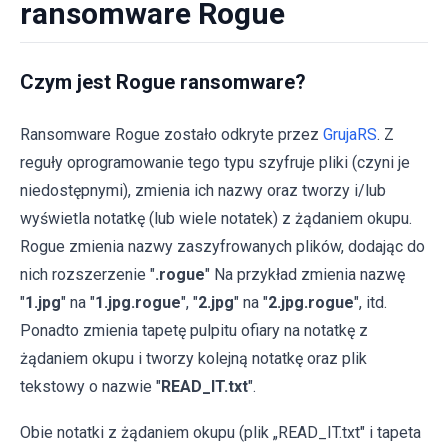
ransomware Rogue
Czym jest Rogue ransomware?
Ransomware Rogue zostało odkryte przez
GrujaRS
. Z
reguły oprogramowanie tego typu szyfruje pliki (czyni je
niedostępnymi), zmienia ich nazwy oraz tworzy i/lub
wyświetla notatkę (lub wiele notatek) z żądaniem okupu.
Rogue zmienia nazwy zaszyfrowanych plików, dodając do
nich rozszerzenie "
.rogue
" Na przykład zmienia nazwę
"
1.jpg
" na "
1.jpg.rogue
", "
2.jpg
" na "
2.jpg.rogue
", itd.
Ponadto zmienia tapetę pulpitu ofiary na notatkę z
żądaniem okupu i tworzy kolejną notatkę oraz plik
tekstowy o nazwie "
READ_IT.txt
".
Obie notatki z żądaniem okupu (plik „READ_IT.txt" i tapeta