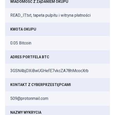
WIADOMOŚĆ Z ŻĄDANIEM OKUPU
READ_IT.txt, tapeta pulpitu i witryna płatności
KWOTA OKUPU
0.05 Bitcoin
ADRES PORTFELA BTC
3GSN4bjDXiBwUGHefE7vkcZA78hMcocXrb
KONTAKT Z CYBERPRZESTĘPCAMI
509@protonmail.com
NAZWY WYKRYCIA