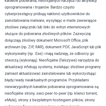
kanałów pobierania, nieoficjalnych narzędzi do aktywacji
oprogramowania i trojanów. Bardzo często
cyberprzestępcy próbują nakłonić użytkowników do
zainstalowania malware, wysyłając e-maile zawierające
złośliwe załączniki lub linki do witryn internetowych
służące do pobierania złośliwych plików. Zazwyczaj
dołączają złośliwy dokument Microsoft Office, plik
archiwum (np. ZIP, RAR), dokument PDF, JavaScript lub plik
wykonywalny (np. .Exe) i mają nadzieję, że odbiorcy go
otworzą (wykonają). Nieoficjalne (fałszywe) narzędzia do
aktualizacji infekują systemy, instalując złośliwe programy
zamiast aktualizować zainstalowane lub wykorzystując
błędy/wady nieaktualnych programów. Przykładami
niewiarygodnych kanałów pobierania oprogramowania są
nieoficjalne strony, sieci peer-to-peer (np. klienci torrent,
eMule), strony z bezpłatnym hostingiem plików, strony