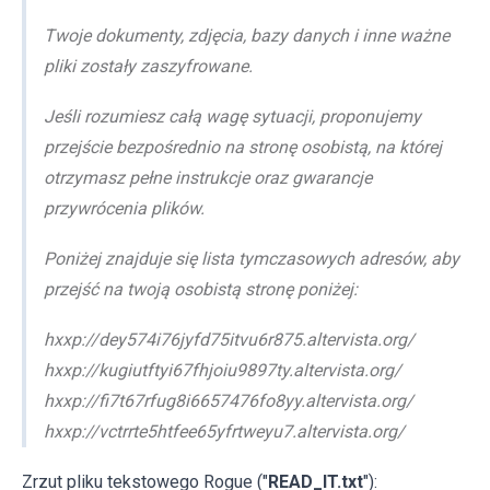
Twoje dokumenty, zdjęcia, bazy danych i inne ważne
pliki zostały zaszyfrowane.
Jeśli rozumiesz całą wagę sytuacji, proponujemy
przejście bezpośrednio na stronę osobistą, na której
otrzymasz pełne instrukcje oraz gwarancje
przywrócenia plików.
Poniżej znajduje się lista tymczasowych adresów, aby
przejść na twoją osobistą stronę poniżej:
hxxp://dey574i76jyfd75itvu6r875.altervista.org/
hxxp://kugiutftyi67fhjoiu9897ty.altervista.org/
hxxp://fi7t67rfug8i6657476fo8yy.altervista.org/
hxxp://vctrrte5htfee65yfrtweyu7.altervista.org/
Zrzut pliku tekstowego Rogue ("
READ_IT.txt
"):