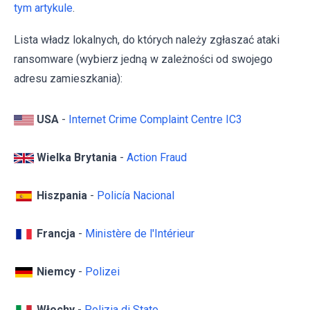
tym artykule
.
Lista władz lokalnych, do których należy zgłaszać ataki
ransomware (wybierz jedną w zależności od swojego
adresu zamieszkania):
USA
-
Internet Crime Complaint Centre IC3
Wielka Brytania
-
Action Fraud
Hiszpania
-
Policía Nacional
Francja
-
Ministère de l'Intérieur
Niemcy
-
Polizei
Włochy
-
Polizia di Stato