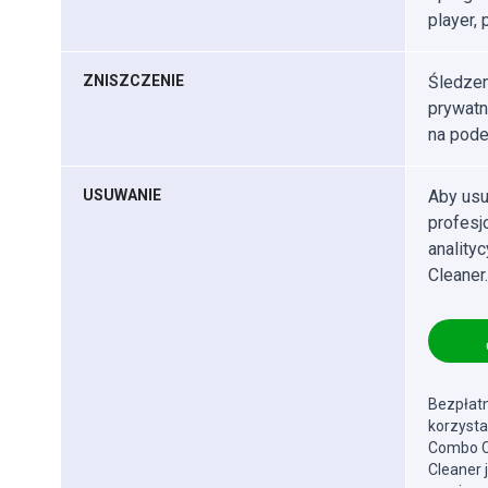
player, 
ZNISZCZENIE
Śledzen
prywatn
na pode
USUWANIE
Aby usu
profes
anality
Cleaner.
Bezpłatn
korzysta
Combo Cl
Cleaner 