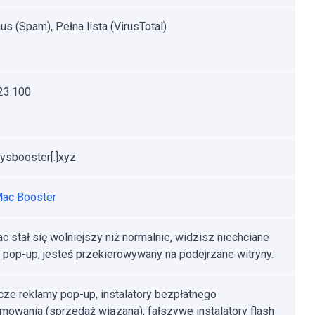
s (Spam), Pełna lista (VirusTotal)
23.100
sysbooster[.]xyz
Mac Booster
c stał się wolniejszy niż normalnie, widzisz niechciane
 pop-up, jesteś przekierowywany na podejrzane witryny.
ze reklamy pop-up, instalatory bezpłatnego
mowania (sprzedaż wiązana), fałszywe instalatory flash