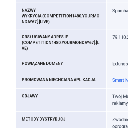
NAZWY
Spamhau
WYKRYCIA (COMPETITION1480.YOURMO
NDAY67[.]LIVE)
OBSŁUGIWANY ADRES IP
79.110.
(COMPETITION1480.YOURMONDAY67[.]LI
VE)
POWIĄZANE DOMENY
lp.tune
PROMOWANA NIECHCIANA APLIKACJA
Smart 
OBJAWY
Twój Ma
reklamy
METODY DYSTRYBUCJI
Zwodnic
oprogra