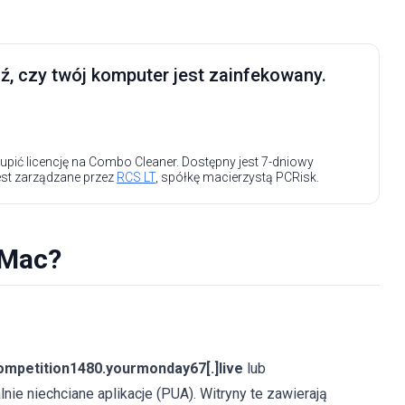
, czy twój komputer jest zainfekowany.
upić licencję na Combo Cleaner. Dostępny jest 7-dniowy
est zarządzane przez
RCS LT
, spółkę macierzystą PCRisk.
 Mac?
ompetition1480.yourmonday67[.]live
lub
alnie niechciane aplikacje (PUA). Witryny te zawierają