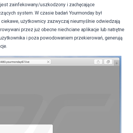
m jest zainfekowany/uszkodzony i zachęcające
czących system. W czasie badań Yourmonday był
o ciekawe, użytkownicy zazwyczaj nieumyślnie odwiedzają
erowywani przez już obecne niechciane aplikacje lub natrętne
y użytkownika i poza powodowaniem przekierowań, generują
cje.