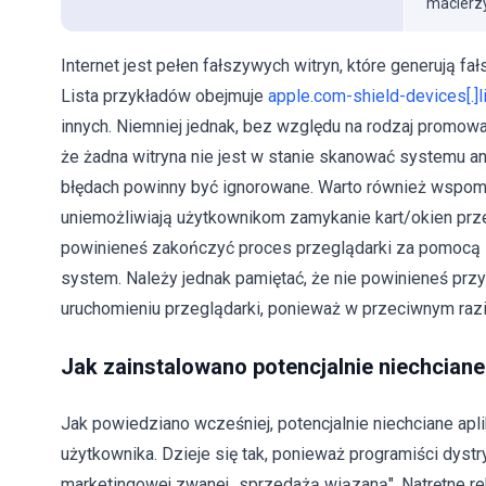
macierzy
Internet jest pełen fałszywych witryn, które generują fa
Lista przykładów obejmuje
apple.com-shield-devices[.]l
innych. Niemniej jednak, bez względu na rodzaj promowane
że żadna witryna nie jest w stanie skanować systemu ani
błędach powinny być ignorowane. Warto również wspomni
uniemożliwiają użytkownikom zamykanie kart/okien przeg
powinieneś zakończyć proces przeglądarki za pomocą 
system. Należy jednak pamiętać, że nie powinieneś prz
uruchomieniu przeglądarki, ponieważ w przeciwnym raz
Jak zainstalowano potencjalnie niechcian
Jak powiedziano wcześniej, potencjalnie niechciane apl
użytkownika. Dzieje się tak, ponieważ programiści dyst
marketingowej zwanej „sprzedażą wiązaną". Natrętne r