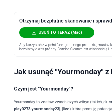
Otrzymaj bezpłatne skanowanie i sprawdź
USUŃ TO TERAZ (Mac)
Aby korzystać z w pełni funkcjonalnego produktu, musisz k
bezpłatny okres próbny. Combo Cleaner jest własnością i j
Jak usunąć "Yourmonday" z
Czym jest "Yourmonday"?
Yourmonday to zestaw zwodniczych witryn (takich jak
c
play0273.yourmonday23[.]live
), które promują potencj