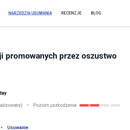
NARZĘDZIA USUWANIA
RECENZJE
BLOG
cji promowanych przez oszustwo
day
ualizowany)
•
Poziom uszkodzenia:
Usuwanie