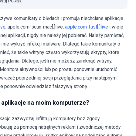
stą PCRisk.
łszywe komunikaty o błędach i promują niechciane aplikacje.
ive
, apple.com-scan-mac[.]live,
apple.com-fast[.]live
i wiele
j aplikacji, nigdy nie należy jej pobierać. Należy pamiętać,
 nie wykryć infekcji malware. Dlatego takie komunikaty o
eć, że takie witryny często wykorzystują skrypty, które
lądania. Dlatego, jeśli nie możesz zamknąć witryny,
Monitora aktywności lub po prostu ponownie uruchomić
ywracać poprzedniej sesji przeglądania przy następnym
ie ponownie odwiedzisz fałszywą stronę.
e aplikacje na moim komputerze?
ikacje zazwyczaj infiltrują komputery bez zgody
rybuują za pomocą natrętnych reklam i zwodniczej metody
eklamy przekierowują użytkowników na podejrzane witryny