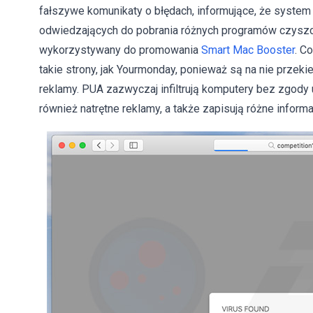
fałszywe komunikaty o błędach, informujące, że syste
odwiedzających do pobrania różnych programów czysz
wykorzystywany do promowania
Smart Mac Booster
. C
takie strony, jak Yourmonday, ponieważ są na nie przeki
reklamy. PUA zazwyczaj infiltrują komputery bez zgod
również natrętne reklamy, a także zapisują różne informa