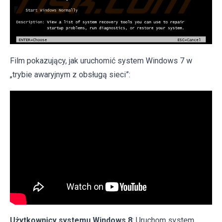
Film pokazujący, jak uruchomić system Windows 7 w
„trybie awaryjnym z obsługą sieci”:
Użytkownicy systemu Windows 8
: Uruchom system