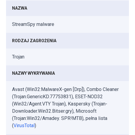
NAZWA
StreamSpy malware
RODZAJ ZAGROŻENIA
Trojan
NAZWY WYKRYWANIA
Avast (Win32:MalwareX-gen [Drp]), Combo Cleaner
(Trojan.GenericKD.77753831), ESET-NOD32
(Win32/Agent.VTY Trojan), Kaspersky (Trojan-
Downloader.Win32.Bitser.gry), Microsoft
(Trojan:Win32/Amadey. SPR!MTB), pełna lista
(
VirusTotal
)