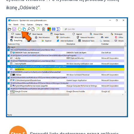
ikonę „Odśwież”.