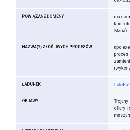
89.46.2
POWIĄZANE DOMENY
maxibra
kontrol
Maria)
NAZWA(Y) ZŁOŚLIWYCH PROCESÓW
apo.exe
proces 
zamieni
(wykony
ŁADUNEK
LokiBot 
OBJAWY
Trojany
ofiary 
maszyni