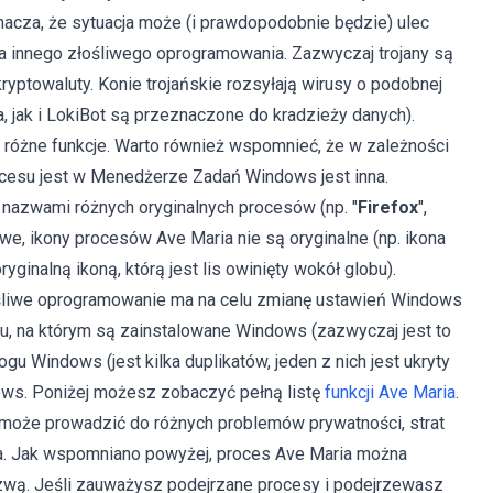
nacza, że ​​sytuacja może (i prawdopodobnie będzie) ulec
ia innego złośliwego oprogramowania. Zazwyczaj trojany są
yptowaluty. Konie trojańskie rozsyłają wirusy o podobnej
, jak i LokiBot są przeznaczone do kradzieży danych).
ją różne funkcje. Warto również wspomnieć, że w zależności
cesu jest w Menedżerze Zadań Windows jest inna.
nazwami różnych oryginalnych procesów (np. "
Firefox
",
awe, ikony procesów Ave Maria nie są oryginalne (np. ikona
yginalną ikoną, którą jest lis owinięty wokół globu).
ośliwe oprogramowanie ma na celu zmianę ustawień Windows
u, na którym są zainstalowane Windows (zazwyczaj jest to
logu Windows (jest kilka duplikatów, jeden z nich jest ukryty
dows. Poniżej możesz zobaczyć pełną listę
funkcji Ave Maria
.
może prowadzić do różnych problemów prywatności, strat
ka. Jak wspomniano powyżej, proces Ave Maria można
ą. Jeśli zauważysz podejrzane procesy i podejrzewasz