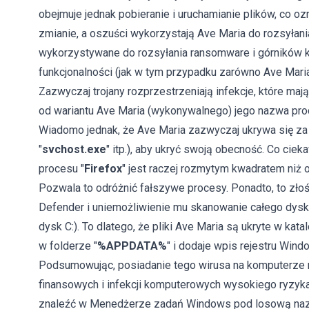
obejmuje jednak pobieranie i uruchamianie plików, co oz
zmianie, a oszuści wykorzystają Ave Maria do rozsyłan
wykorzystywane do rozsyłania ransomware i górników kr
funkcjonalności (jak w tym przypadku zarówno Ave Maria
Zazwyczaj trojany rozprzestrzeniają infekcje, które ma
od wariantu Ave Maria (wykonywalnego) jego nazwa pro
Wiadomo jednak, że Ave Maria zazwyczaj ukrywa się za 
"
svchost.exe
" itp.), aby ukryć swoją obecność. Co ciek
procesu "
Firefox
" jest raczej rozmytym kwadratem niż or
Pozwala to odróżnić fałszywe procesy. Ponadto, to zł
Defender i uniemożliwienie mu skanowanie całego dysk
dysk C:). To dlatego, że pliki Ave Maria są ukryte w kata
w folderze "
%APPDATA%
" i dodaje wpis rejestru Win
Podsumowując, posiadanie tego wirusa na komputerze 
finansowych i infekcji komputerowych wysokiego ryzy
znaleźć w Menedżerze zadań Windows pod losową nazw