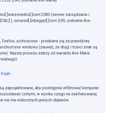
23.202 (URL pobrania Ave Maria)
inz[.]warzonedns[.]com:2580 (serwer zarządzania i
i [C&C] ), secured[.]icbegypt[.]com (URL pobrania Ave
, Firefox, scvhost.exe - przebiera się za prawdziwy
svchost.exe windows (zauważ, że drugi i trzeci znak są
one). Nazwa procesu zależy od wariantu Ave Maria
walnego).
trojan
.
 są zaprojektowane, aby podstępnie infiltrować komputer
i pozostawać cichymi, w wyniku czego na zainfekowanej
e nie ma widocznych jasnych objawów.