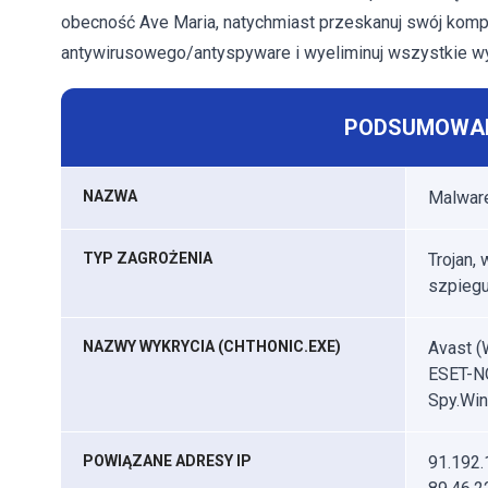
obecność Ave Maria, natychmiast przeskanuj swój ko
antywirusowego/antyspyware i wyeliminuj wszystkie wy
PODSUMOWAN
NAZWA
Malwar
TYP ZAGROŻENIA
Trojan,
szpiegu
NAZWY WYKRYCIA (CHTHONIC.EXE)
Avast (
ESET-NO
Spy.Win3
POWIĄZANE ADRESY IP
91.192.