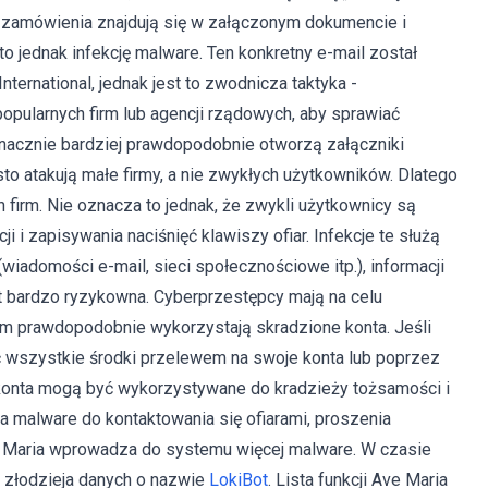
u zamówienia znajdują się w załączonym dokumencie i
o jednak infekcję malware. Ten konkretny e-mail został
ternational, jednak jest to zwodnicza taktyka -
opularnych firm lub agencji rządowych, aby sprawiać
nacznie bardziej prawdopodobnie otworzą załączniki
o atakują małe firmy, a nie zwykłych użytkowników. Dlatego
firm. Nie oznacza to jednak, że zwykli użytkownicy są
i i zapisywania naciśnięć klawiszy ofiar. Infekcje te służą
(wiadomości e-mail, sieci społecznościowe itp.), informacji
est bardzo ryzykowna. Cyberprzestępcy mają na celu
m prawdopodobnie wykorzystają skradzione konta. Jeśli
 wszystkie środki przelewem na swoje konta lub poprzez
e konta mogą być wykorzystywane do kradzieży tożsamości i
a malware do kontaktowania się ofiarami, proszenia
e Maria wprowadza do systemu więcej malware. W czasie
 złodzieja danych o nazwie
LokiBot
. Lista funkcji Ave Maria