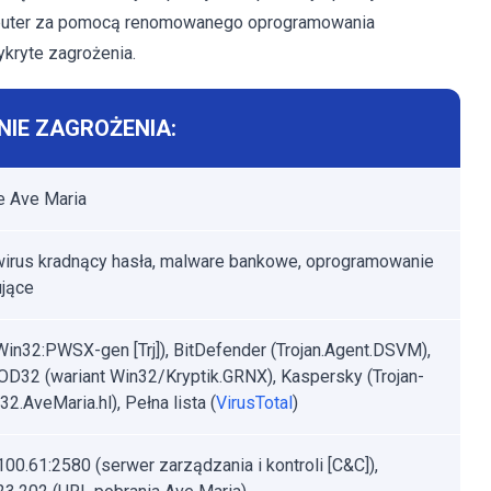
mputer za pomocą renomowanego oprogramowania
kryte zagrożenia.
IE ZAGROŻENIA:
e Ave Maria
 wirus kradnący hasła, malware bankowe, oprogramowanie
jące
Win32:PWSX-gen [Trj]), BitDefender (Trojan.Agent.DSVM),
D32 (wariant Win32/Kryptik.GRNX), Kaspersky (Trojan-
2.AveMaria.hl), Pełna lista (
VirusTotal
)
100.61:2580 (serwer zarządzania i kontroli [C&C]),