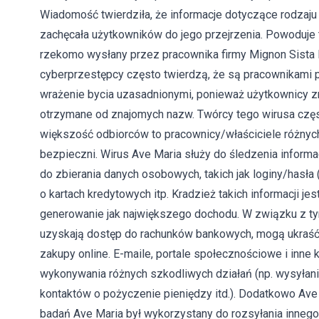
Wiadomość twierdziła, że informacje dotyczące rodzaj
zachęcała użytkowników do jego przejrzenia. Powoduje t
rzekomo wysłany przez pracownika firmy Mignon Sista In
cyberprzestępcy często twierdzą, że są pracownikami p
wrażenie bycia uzasadnionymi, ponieważ użytkownicy z
otrzymane od znajomych nazw. Twórcy tego wirusa częst
większość odbiorców to pracownicy/właściciele różnych 
bezpieczni. Wirus Ave Maria służy do śledzenia informacj
do zbierania danych osobowych, takich jak loginy/hasła 
o kartach kredytowych itp. Kradzież takich informacji j
generowanie jak największego dochodu. W związku z ty
uzyskają dostęp do rachunków bankowych, mogą ukraść
zakupy online. E-maile, portale społecznościowe i inn
wykonywania różnych szkodliwych działań (np. wysyłani
kontaktów o pożyczenie pieniędzy itd.). Dodatkowo Av
badań Ave Maria był wykorzystany do rozsyłania innego