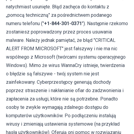
natychmiast usunięte. Błąd zachęca do kontaktu z
„pomocą techniczną" za pośrednictwem podanego
numeru telefonu ("
+1-844-301-0371
"). Następnie rzekomo
zostaniesz poprowadzony przez proces usuwania
malware. Należy jednak pamiętać, że błąd "CRITICAL
ALERT FROM MICROSOFT" jest fałszywy i nie ma nic
wspólnego z Microsoft (twórcami systemu operacyjnego
Windows). Mimo że wirus WannaCry istnieje, twierdzenia
o błędzie są fałszywe - twój system nie jest
zainfekowany. Cyberprzestępcy generują dochody
poprzez straszenie i nakłanianie ofiar do zadzwonienia i
zapłacenia za usługi, które nie są potrzebne. Ponadto
osoby te zwykle wymagają zdalnego dostępu do
komputerów użytkowników. Po podłączeniu instalują
wirusy i zmieniają ustawienia systemowe (na przykład
hasła użytkowników). Oferują oni pomoc w rozwiązaniu