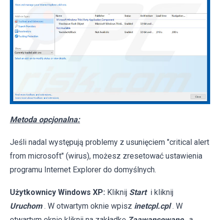
Metoda opcjonalna:
Jeśli nadal występują problemy z usunięciem "critical alert
from microsoft" (wirus), możesz zresetować ustawienia
programu Internet Explorer do domyślnych.
Użytkownicy Windows XP:
Kliknij
Start
i kliknij
Uruchom
. W otwartym oknie wpisz
inetcpl.cpl
. W
otwartym oknie kliknij na zakładkę
Zaawansowane
, a