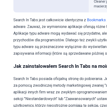
Cleaner 
macierzy
Search In Tabs jest całkowicie identyczna z
Bookmarks
adware. Zauważ, że wymienione aplikacje oferują różne 
Aplikacje typu adware mogą wydawać się przydatne, al
przychodów dla programistów. Dlatego też zwykli użytko
typu adware są przeznaczone wyłącznie do wyświetlania
zapisywania informacji (które są sprzedawane później s
Jak zainstalowałem Search In Tabs na mo
Search In Tabs posiada oficjalną stronę do pobierani
za pomocą zwodniczej metody marketingowej zwanej "sp
aplikacji innych firm wraz ze zwykłym oprogramowaniem
sekcji "Niestandardowych" lub "Zaawansowanych" ustawi
użytkownicy, którzy nieostrożnie pomijają tę sekcję, c