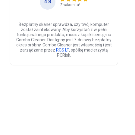
4.8
Znakomita!
Bezpłatny skaner sprawdza, czy twój komputer
został zainfekowany. Aby korzystać z w pełni
funkcjonalnego produktu, musisz kupić licencję na
Combo Cleaner. Dostępny jest 7-dniowy bezpłatny
okres próbny. Combo Cleaner jest własnością i jest
zarządzane przez
RCS LT
, spółkę macierzystą
PCRisk.