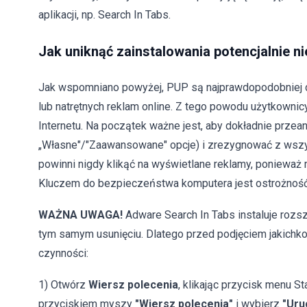
aplikacji, np. Search In Tabs.
Jak uniknąć zainstalowania potencjalnie ni
Jak wspomniano powyżej, PUP są najprawdopodobniej d
lub natrętnych reklam online. Z tego powodu użytkowni
Internetu. Na początek ważne jest, aby dokładnie przea
„Własne"/"Zaawansowane" opcje) i zrezygnować z wszy
powinni nigdy klikąć na wyświetlane reklamy, ponieważ
Kluczem do bezpieczeństwa komputera jest ostrożność
WAŻNA UWAGA!
Adware Search In Tabs instaluje rozs
tym samym usunięciu. Dlatego przed podjęciem jakichk
czynności:
1) Otwórz
Wiersz polecenia
, klikając przycisk menu St
przyciskiem myszy
"Wiersz polecenia"
i wybierz
"Uru