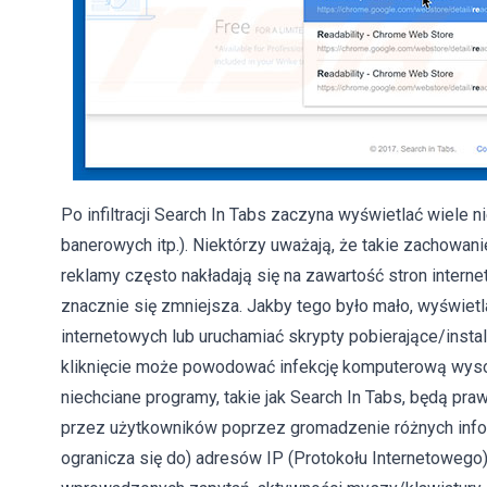
Po infiltracji Search In Tabs zaczyna wyświetlać wiele
banerowych itp.). Niektórzy uważają, że takie zachowani
reklamy często nakładają się na zawartość stron intern
znacznie się zmniejsza. Jakby tego było mało, wyświet
internetowych lub uruchamiać skrypty pobierające/inst
kliknięcie może powodować infekcję komputerową wysok
niechciane programy, takie jak Search In Tabs, będą pr
przez użytkowników poprzez gromadzenie różnych inform
ogranicza się do) adresów IP (Protokołu Internetowego