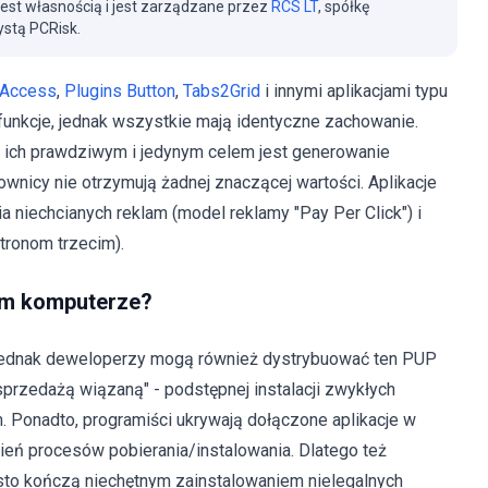
jest własnością i jest zarządzane przez
RCS LT
, spółkę
stą PCRisk.
 Access
,
Plugins Button
,
Tabs2Grid
i innymi aplikacjami typu
funkcje, jednak wszystkie mają identyczne zachowanie.
e ich prawdziwym i jedynym celem jest generowanie
wnicy nie otrzymują żadnej znaczącej wartości. Aplikacje
 niechcianych reklam (model reklamy "Pay Per Click") i
tronom trzecim).
im komputerze?
a. Jednak deweloperzy mogą również dystrybuować ten PUP
rzedażą wiązaną" - podstępnej instalacji zwykłych
. Ponadto, programiści ukrywają dołączone aplikacje w
eń procesów pobierania/instalowania. Dlatego też
zęsto kończą niechętnym zainstalowaniem nielegalnych