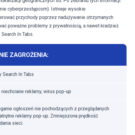
alizacji geograficznych itd. Po zebraniu tych informacji.
lnie cyberprzestępcom). Istnieje wysokie
erować przychody poprzez nadużywanie otrzymanych
wać poważne problemy z prywatnością, a nawet kradzież
 Search In Tabs.
IE ZAGROŻENIA:
 Search In Tabs
 niechciane reklamy, wirus pop-up
ganie ogłoszeń nie pochodzących z przeglądanych
Natrętne reklamy pop-up. Zmniejszona prędkość
dania sieci.