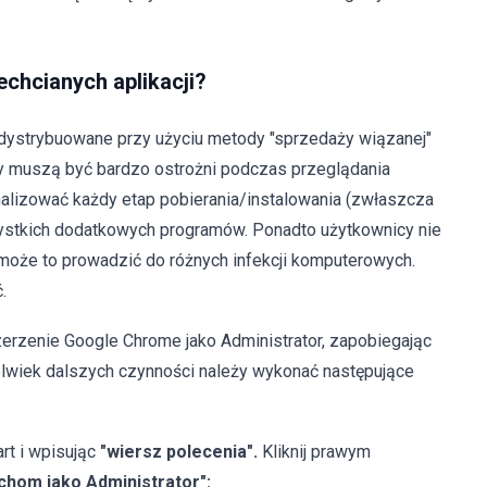
echcianych aplikacji?
ystrybuowane przy użyciu metody "sprzedaży wiązanej"
cy muszą być bardzo ostrożni podczas przeglądania
nalizować każdy etap pobierania/instalowania (zwłaszcza
stkich dodatkowych programów. Ponadto użytkownicy nie
 może to prowadzić do różnych infekcji komputerowych.
.
zerzenie Google Chrome jako Administrator, zapobiegając
olwiek dalszych czynności należy wykonać następujące
art i wpisując
"wiersz polecenia".
Kliknij prawym
chom jako Administrator":