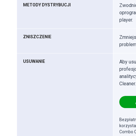
METODY DYSTRYBUCJI
Zwodnic
oprogra
player.
ZNISZCZENIE
Zmniejs
problem
USUWANIE
Aby usu
profes
anality
Cleaner.
Bezpłatn
korzysta
Combo Cl