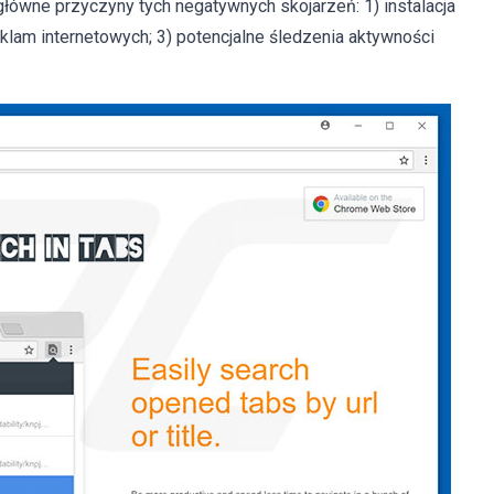
 główne przyczyny tych negatywnych skojarzeń: 1) instalacja
klam internetowych; 3) potencjalne śledzenia aktywności