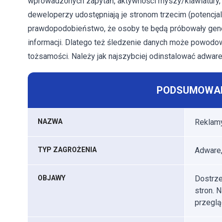
wprowadzonych zapytań, aktywności myszy/klawiatury, lok
deweloperzy udostępniają je stronom trzecim (potencja
prawdopodobieństwo, że osoby te będą próbowały gen
informacji. Dlatego też śledzenie danych może powodo
tożsamości. Należy jak najszybciej odinstalować adware
PODSUMOWAN
NAZWA
Reklamy
TYP ZAGROŻENIA
Adware,
OBJAWY
Dostrze
stron. 
przeglą