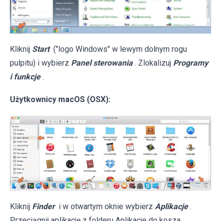
Kliknij
Start
("logo Windows" w lewym dolnym rogu
pulpitu) i wybierz
Panel sterowania
. Zlokalizuj
Programy
i funkcje
.
Użytkownicy macOS (OSX):
Kliknij
Finder
i w otwartym oknie wybierz
Aplikacje
.
Przeciągnij aplikację z folderu Aplikacje do kosza