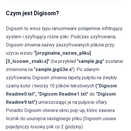
Czym jest Digisom?
Digisom to wirus typu ransomware potajemnie infiltrujący
system i szyfrujący różne pliki. Podczas szyfrowania,
Digisom zmienia nazwy zaszyfrowanych plików przy
użyciu wzoru
"[oryginalna_nazwa_pliku]
[3_losowe_znaki.x]"
(na przykład
"sample.jpg"
zostanie
zmieniona na
"sample.jpgG3e.x
"). Po udanym
szyfrowaniu Digisom zmienia tapetę pulpitu na zwykły
czarny kolor i tworzy 10 plików tekstowych
("Digisom
Readme0.txt", "Digisom Readme1.txt"
do
"Digisom
Readme9.txt")
umieszczając je na pulpicie ofiary.
Ponadto Digisom otwiera okno pop-up, które zawiera
licznik do usunięcia następnego pliku (Digisom usuwa
pojedynczy losowy plik co 2 godziny).