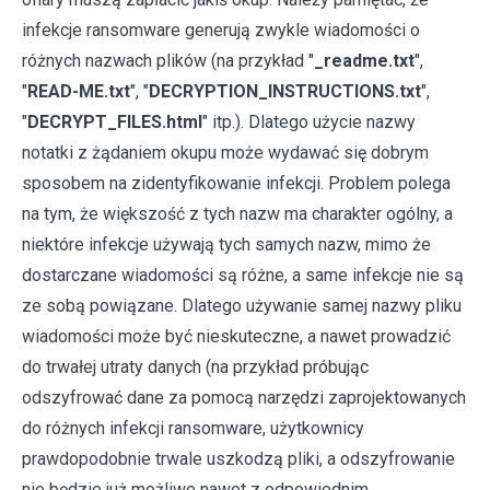
infekcje ransomware generują zwykle wiadomości o
różnych nazwach plików (na przykład "
_readme.txt
",
"
READ-ME.txt
", "
DECRYPTION_INSTRUCTIONS.txt
",
"
DECRYPT_FILES.html
" itp.). Dlatego użycie nazwy
notatki z żądaniem okupu może wydawać się dobrym
sposobem na zidentyfikowanie infekcji. Problem polega
na tym, że większość z tych nazw ma charakter ogólny, a
niektóre infekcje używają tych samych nazw, mimo że
dostarczane wiadomości są różne, a same infekcje nie są
ze sobą powiązane. Dlatego używanie samej nazwy pliku
wiadomości może być nieskuteczne, a nawet prowadzić
do trwałej utraty danych (na przykład próbując
odszyfrować dane za pomocą narzędzi zaprojektowanych
do różnych infekcji ransomware, użytkownicy
prawdopodobnie trwale uszkodzą pliki, a odszyfrowanie
nie będzie już możliwe nawet z odpowiednim