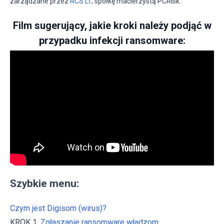
zarządzane przez
RCS LT
, spółkę macierzystą PCRisk.
Film sugerujący, jakie kroki należy podjąć w
przypadku infekcji ransomware:
Szybkie menu:
Czym jest Digisom (wirus)?
KROK 1.
Zgłaszanie ransomware władzom.