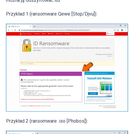
można ją odszyfrować itd.
Przykład 1 (ransomware Qewe [Stop/Djvu]):
Przykład 2 (ransomware .iso [Phobos]):