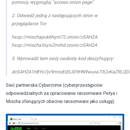
pomocy, wygoogluj "access onion page".
2. Odwiedź jedną z następujących stron w
przeglądarce Tor:
hxxp://mischapuk6hyrn72.onion/cSAH2A
hxxp://mischa5xyix2mrhd.onion/cSAH2A
3. Wprowadź tam swój osobisty kod deszyfrujący:
dcSAH2A1hBYo7jv9mnsEd3JD9HN9wuxa73CoKaZRLQDL
Sieć partnerska Cybercrime (cyberprzestępców
odpowiedzialnych za opracowanie ransomware Petya i
Mischa oferujących obecnie ransomware jako usługę):