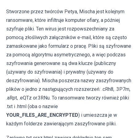
Stworzone przez twórców Petya, Mischa jest kolejnym
ransomware, które infiltruje komputer ofiary, a później
szyfruje pliki. Ten wirus jest rozpowszechniany za
pomocą złośliwych załączników e-mail, które są często
zamaskowane jako formularz o pracę. Pliki są szyfrowane
za pomocą algorytmu asymetrycznego, a więc podczas
szyfrowania generowane są dwa klucze (publiczny
(używany do szyfrowania) i prywatny (używany do
deszyfrowania). Mischa poszerza nazwy zaszyfrowanych
plików o jedno z następujących rozszerzeń: .cRh8, .3P7m,
.aRpt, .eQTz or.3RNu. To ransomware tworzy również pliki
.txt i .html (oba o nazwie
YOUR_FILES_ARE_ENCRYPTED
) i umieszcza je w
każdym folderze zawierającym zaszyfrowane pliki.
Zarówno txt oraz html zawiera dokładnie ten sam