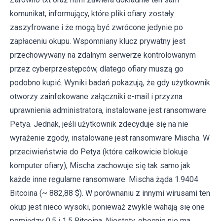
komunikat, informujący, które pliki ofiary zostały
zaszyfrowane i że mogą być zwrócone jedynie po
zapłaceniu okupu. Wspomniany klucz prywatny jest
przechowywany na zdalnym serwerze kontrolowanym
przez cyberprzestępców, dlatego ofiary muszą go
podobno kupić. Wyniki badań pokazują, że gdy użytkownik
otworzy zainfekowane załączniki e-mail i przyzna
uprawnienia administratora, instalowane jest ransomware
Petya. Jednak, jeśli użytkownik zdecyduje się na nie
wyrażenie zgody, instalowane jest ransomware Mischa. W
przeciwieństwie do Petya (które całkowicie blokuje
komputer ofiary), Mischa zachowuje się tak samo jak
każde inne regularne ransomware. Mischa żąda 1.9404
Bitcoina (~ 882,88 $). W porównaniu z innymi wirusami ten
okup jest nieco wysoki, ponieważ zwykle wahają się one
pomiędzy 0,5 i 1,5 Bitcoina. Niestety, obecnie nie ma