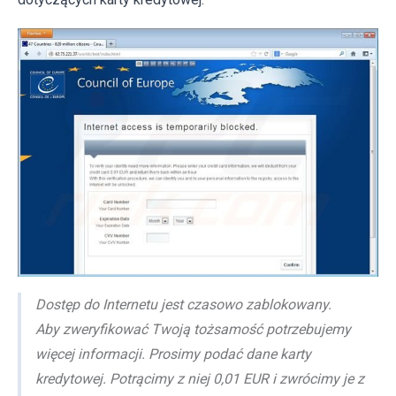
Dostęp do Internetu jest czasowo zablokowany.
Aby zweryfikować Twoją tożsamość potrzebujemy
więcej informacji. Prosimy podać dane karty
kredytowej. Potrącimy z niej 0,01 EUR i zwrócimy je z