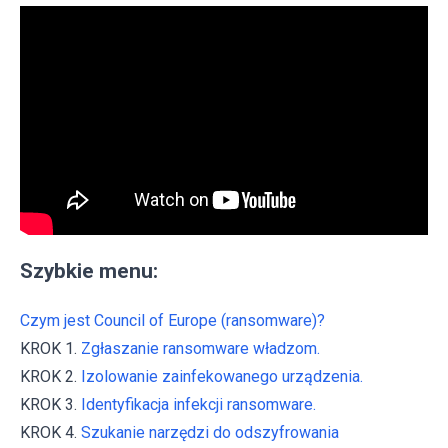
Szybkie menu:
Czym jest Council of Europe (ransomware)?
KROK 1.
Zgłaszanie ransomware władzom.
KROK 2.
Izolowanie zainfekowanego urządzenia.
KROK 3.
Identyfikacja infekcji ransomware.
KROK 4.
Szukanie narzędzi do odszyfrowania