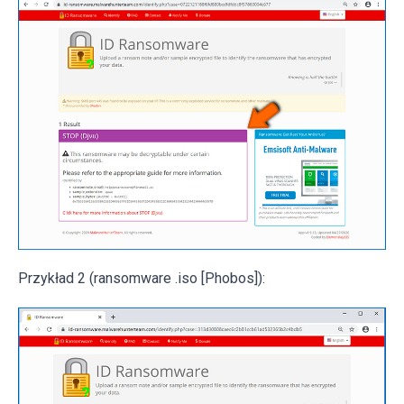
Przykład 2 (ransomware .iso [Phobos]):