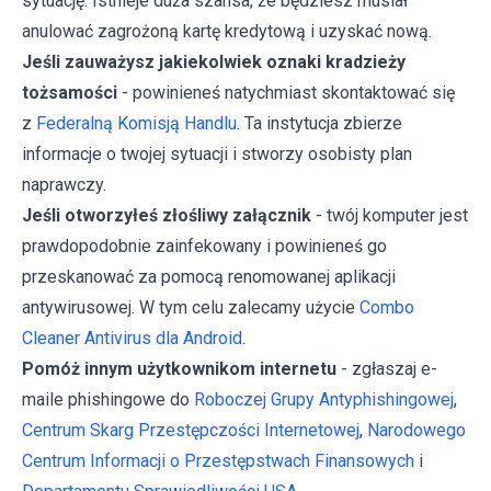
sytuację. Istnieje duża szansa, że będziesz musiał
anulować zagrożoną kartę kredytową i uzyskać nową.
Jeśli zauważysz jakiekolwiek oznaki kradzieży
tożsamości
- powinieneś natychmiast skontaktować się
z
Federalną Komisją Handlu
. Ta instytucja zbierze
informacje o twojej sytuacji i stworzy osobisty plan
naprawczy.
Jeśli otworzyłeś złośliwy załącznik
- twój komputer jest
prawdopodobnie zainfekowany i powinieneś go
przeskanować za pomocą renomowanej aplikacji
antywirusowej. W tym celu zalecamy użycie
Combo
Cleaner Antivirus dla Android
.
Pomóż innym użytkownikom internetu
- zgłaszaj e-
maile phishingowe do
Roboczej Grupy Antyphishingowej
,
Centrum Skarg Przestępczości Internetowej
,
Narodowego
Centrum Informacji o Przestępstwach Finansowych
i