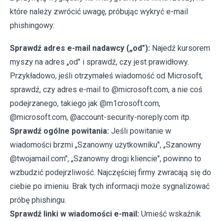
które należy zwrócić uwagę, próbując wykryć e-mail
phishingowy:
Sprawdź adres e-mail nadawcy („od"):
Najedź kursorem
myszy na adres „od" i sprawdź, czy jest prawidłowy.
Przykładowo, jeśli otrzymałeś wiadomość od Microsoft,
sprawdź, czy adres e-mail to @microsoft.com, a nie coś
podejrzanego, takiego jak @m1crosoft.com,
@microsoft.com, @account-security-noreply.com itp.
Sprawdź ogólne powitania:
Jeśli powitanie w
wiadomości brzmi „Szanowny użytkowniku", „Szanowny
@twojamail.com", „Szanowny drogi kliencie", powinno to
wzbudzić podejrzliwość. Najczęściej firmy zwracają się do
ciebie po imieniu. Brak tych informacji może sygnalizować
próbę phishingu.
Sprawdź linki w wiadomości e-mail:
Umieść wskaźnik