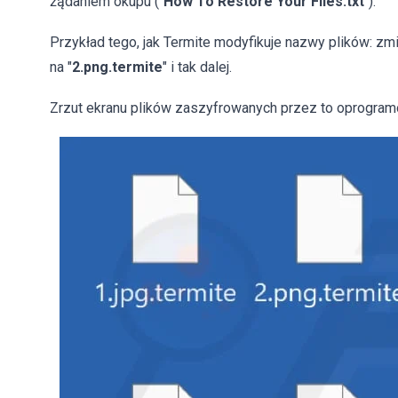
żądaniem okupu ("
How To Restore Your Files.txt
").
Przykład tego, jak Termite modyfikuje nazwy plików: zm
na "
2.png.termite
" i tak dalej.
Zrzut ekranu plików zaszyfrowanych przez to oprogra