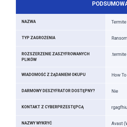
PODSUMOWA
NAZWA
Termite
TYP ZAGROŻENIA
Ransomw
ROZSZERZENIE ZASZYFROWANYCH
.termite
PLIKÓW
WIADOMOŚĆ Z ŻĄDANIEM OKUPU
How To 
DARMOWY DESZYFRATOR DOSTĘPNY?
Nie
KONTAKT Z CYBERPRZESTĘPCĄ
rgagfhi
NAZWY WYKRYĆ
Avast (