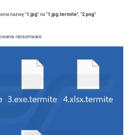
ienia nazwę "
1.jpg
" na "
1.jpg.termite
", "
2.png
"
mowanie ransomware: