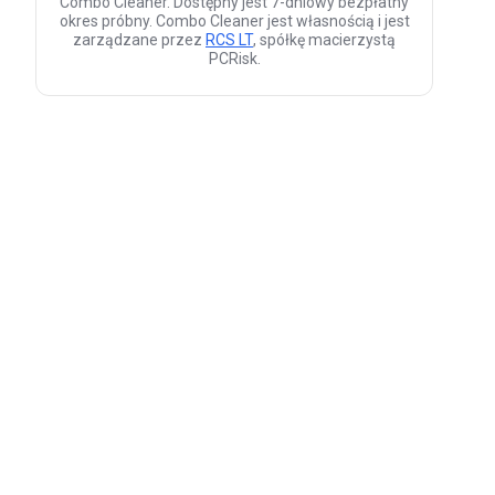
Combo Cleaner. Dostępny jest 7-dniowy bezpłatny
okres próbny. Combo Cleaner jest własnością i jest
zarządzane przez
RCS LT
, spółkę macierzystą
PCRisk.