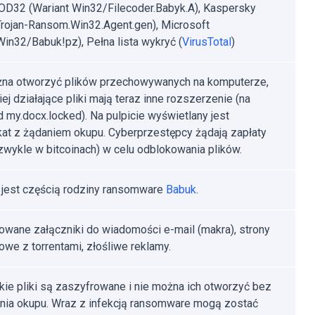
D32 (Wariant Win32/Filecoder.Babyk.A), Kaspersky
rojan-Ransom.Win32.Agent.gen), Microsoft
:Win32/Babuk!pz), Pełna lista wykryć (
VirusTotal
)
na otworzyć plików przechowywanych na komputerze,
ej działające pliki mają teraz inne rozszerzenie (na
d my.docx.locked). Na pulpicie wyświetlany jest
at z żądaniem okupu. Cyberprzestępcy żądają zapłaty
zwykle w bitcoinach) w celu odblokowania plików.
 jest częścią rodziny ransomware
Babuk
.
owane załączniki do wiadomości e-mail (makra), strony
towe z torrentami, złośliwe reklamy.
ie pliki są zaszyfrowane i nie można ich otworzyć bez
nia okupu. Wraz z infekcją ransomware mogą zostać