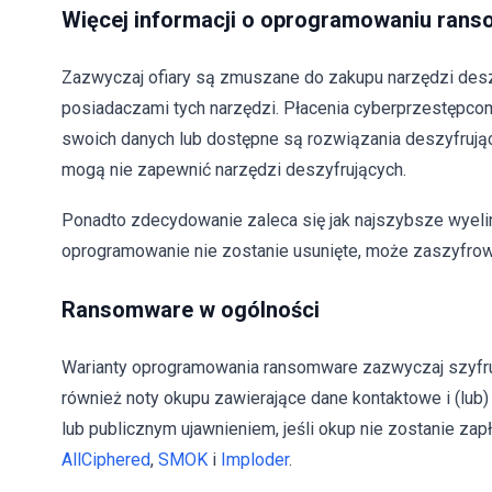
Więcej informacji o oprogramowaniu ran
Zazwyczaj ofiary są zmuszane do zakupu narzędzi desz
posiadaczami tych narzędzi. Płacenia cyberprzestępcom
swoich danych lub dostępne są rozwiązania deszyfrujące
mogą nie zapewnić narzędzi deszyfrujących.
Ponadto zdecydowanie zaleca się jak najszybsze wyel
oprogramowanie nie zostanie usunięte, może zaszyfrować
Ransomware w ogólności
Warianty oprogramowania ransomware zazwyczaj szyfrują 
również noty okupu zawierające dane kontaktowe i (lub)
lub publicznym ujawnieniem, jeśli okup nie zostanie za
AllCiphered
,
SMOK
i
Imploder
.