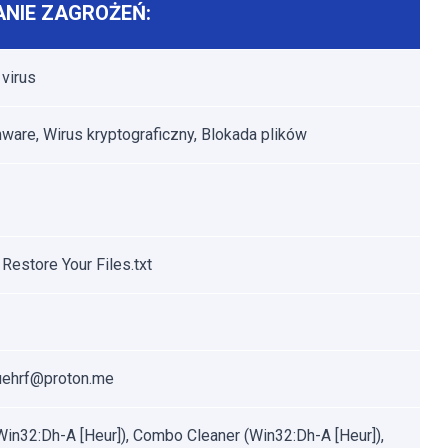
NIE ZAGROŻEŃ:
 virus
are, Wirus kryptograficzny, Blokada plików
Restore Your Files.txt
uehrf@proton.me
Win32:Dh-A [Heur]), Combo Cleaner (Win32:Dh-A [Heur]),