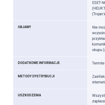
ESET-NO
(HEUR:T
(Trojan
OBJAWY
Nie moż
wcześni
przykła
komunik
okupu (
DODATKOWE INFORMACJE
Termite
METODY DYSTRYBUCJI
Zainfek
interne
USZKODZENIA
Wszystk
zapłace