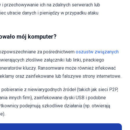
w i przechowywanie ich na zdalnych serwerach lub
c utracie danych i pieniędzy w przypadku ataku
owało mój komputer?
 rozpowszechniane za pośrednictwem
oszustw związanych
ierających złośliwe załączniki lub linki, pirackiego
generatorów kluczy. Ransomware może również infekować
klamy oraz zainfekowane lub fałszywe strony internetowe.
bieranie z niewiarygodnych źródeł (takich jak sieci P2P,
rania innych firm), zainfekowane dyski USB i podobne
kownicy podejmują szkodliwe działania (np. otwierają
e).