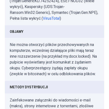
(Trojan.GenericKD.74252424), ESET-NOD32 (wiele
wykryć), Kaspersky (UDS:Trojan-
Ransom.Win32.Generic), Symantec (Trojan.Gen.NPE),
Pełna lista wykryć (
VirusTotal
)
OBJAWY
Nie można otworzyć plików przechowywanych na
komputerze, wcześniej działające pliki mają teraz
inne rozszerzenie (na przykład my.docx.locked). Na
pulpicie wyświetlany jest komunikat z żądaniem
okupu. Cyberprzestępcy żądają zapłaty okupu
(zwykle w bitcoinach) w celu odblokowania plików.
METODY DYSTRYBUCJI
Zainfekowane załączniki do wiadomości e-mail
(makra), strony internetowe z torrentami, złośliwe