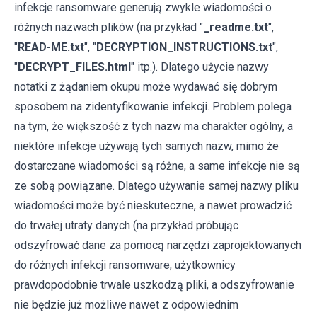
infekcje ransomware generują zwykle wiadomości o
różnych nazwach plików (na przykład "
_readme.txt
",
"
READ-ME.txt
", "
DECRYPTION_INSTRUCTIONS.txt
",
"
DECRYPT_FILES.html
" itp.). Dlatego użycie nazwy
notatki z żądaniem okupu może wydawać się dobrym
sposobem na zidentyfikowanie infekcji. Problem polega
na tym, że większość z tych nazw ma charakter ogólny, a
niektóre infekcje używają tych samych nazw, mimo że
dostarczane wiadomości są różne, a same infekcje nie są
ze sobą powiązane. Dlatego używanie samej nazwy pliku
wiadomości może być nieskuteczne, a nawet prowadzić
do trwałej utraty danych (na przykład próbując
odszyfrować dane za pomocą narzędzi zaprojektowanych
do różnych infekcji ransomware, użytkownicy
prawdopodobnie trwale uszkodzą pliki, a odszyfrowanie
nie będzie już możliwe nawet z odpowiednim