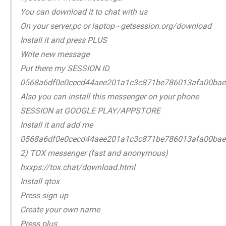
You can download it to chat with us
On your server,pc or laptop - getsession.org/download
Install it and press PLUS
Write new message
Put there my SESSION ID
0568a6df0e0cecd44aee201a1c3c871be786013afa00ba
Also you can install this messenger on your phone
SESSION at GOOGLE PLAY/APPSTORE
Install it and add me
0568a6df0e0cecd44aee201a1c3c871be786013afa00ba
2) TOX messenger (fast and anonymous)
hxxps://tox.chat/download.html
Install qtox
Press sign up
Create your own name
Press plus