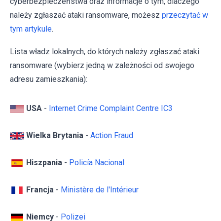
cyberbezpieczeństwa oraz informacje o tym, dlaczego
należy zgłaszać ataki ransomware, możesz
przeczytać w
tym artykule
.
Lista władz lokalnych, do których należy zgłaszać ataki
ransomware (wybierz jedną w zależności od swojego
adresu zamieszkania):
USA
-
Internet Crime Complaint Centre IC3
Wielka Brytania
-
Action Fraud
Hiszpania
-
Policía Nacional
Francja
-
Ministère de l'Intérieur
Niemcy
-
Polizei