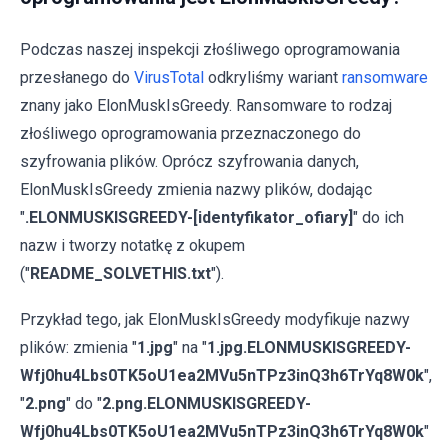
Podczas naszej inspekcji złośliwego oprogramowania
przesłanego do
VirusTotal
odkryliśmy wariant
ransomware
znany jako ElonMuskIsGreedy. Ransomware to rodzaj
złośliwego oprogramowania przeznaczonego do
szyfrowania plików. Oprócz szyfrowania danych,
ElonMuskIsGreedy zmienia nazwy plików, dodając
"
.ELONMUSKISGREEDY-[identyfikator_ofiary]
" do ich
nazw i tworzy notatkę z okupem
("
README_SOLVETHIS.txt
").
Przykład tego, jak ElonMuskIsGreedy modyfikuje nazwy
plików: zmienia "
1.jpg
" na "
1.jpg.ELONMUSKISGREEDY-
Wfj0hu4Lbs0TK5oU1ea2MVu5nTPz3inQ3h6TrYq8W0k
",
"
2.png
" do "
2.png.ELONMUSKISGREEDY-
Wfj0hu4Lbs0TK5oU1ea2MVu5nTPz3inQ3h6TrYq8W0k
"