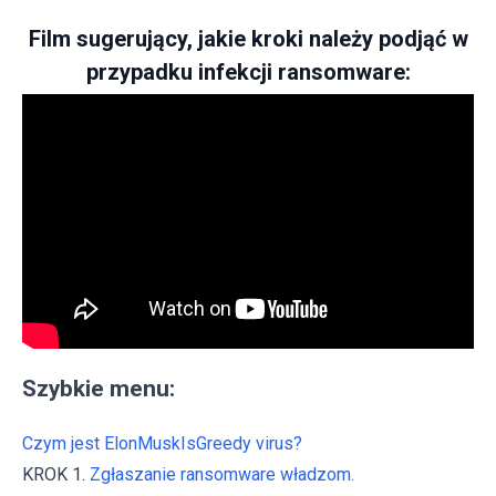
Film sugerujący, jakie kroki należy podjąć w
przypadku infekcji ransomware:
Szybkie menu:
Czym jest ElonMuskIsGreedy virus?
KROK 1.
Zgłaszanie ransomware władzom.