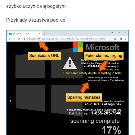
szybko uczynić cię bogatym.
Przykłady oszustwa pop-up: