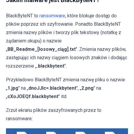
Jakim malware jest BlackByteNT?
BlackByteNT to
ransomware
, które blokuje dostęp do
plików poprzez ich szyfrowanie. Ponadto BlackByteNT
zmienia nazwy plików i tworzy plik tekstowy (notatkę z
żądaniem okupu) o nazwie
„
BB_Readme_[losowy_ciąg].txt
". Zmienia nazwy plików,
zastępując ich nazwy ciągiem losowych znaków i dodając
rozszerzenie „
.blackbytent
".
Przykładowo BlackByteNT zmienia nazwę pliku o nazwie
„
1.jpg
" na „
dnoJJlc=.blackbytent
", „
2.png
" na
„
cXoJOEQf.blackbytent
" itd.
Zrzut ekranu plików zaszyfrowanych przez to
ransomware: