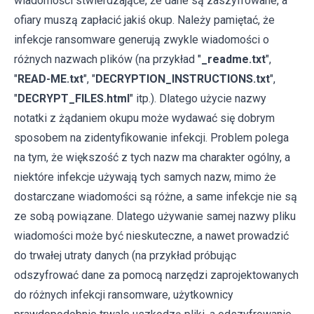
wiadomości stwierdzające, że dane są zaszyfrowane, a
ofiary muszą zapłacić jakiś okup. Należy pamiętać, że
infekcje ransomware generują zwykle wiadomości o
różnych nazwach plików (na przykład "
_readme.txt
",
"
READ-ME.txt
", "
DECRYPTION_INSTRUCTIONS.txt
",
"
DECRYPT_FILES.html
" itp.). Dlatego użycie nazwy
notatki z żądaniem okupu może wydawać się dobrym
sposobem na zidentyfikowanie infekcji. Problem polega
na tym, że większość z tych nazw ma charakter ogólny, a
niektóre infekcje używają tych samych nazw, mimo że
dostarczane wiadomości są różne, a same infekcje nie są
ze sobą powiązane. Dlatego używanie samej nazwy pliku
wiadomości może być nieskuteczne, a nawet prowadzić
do trwałej utraty danych (na przykład próbując
odszyfrować dane za pomocą narzędzi zaprojektowanych
do różnych infekcji ransomware, użytkownicy