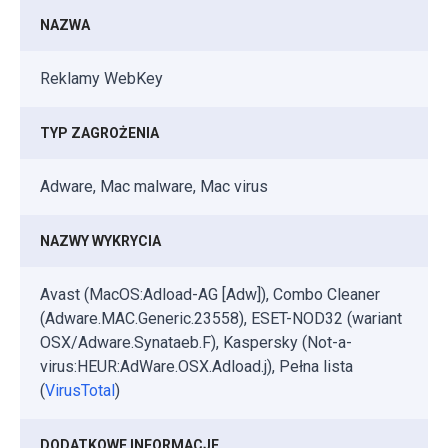
NAZWA
Reklamy WebKey
TYP ZAGROŻENIA
Adware, Mac malware, Mac virus
NAZWY WYKRYCIA
Avast (MacOS:Adload-AG [Adw]), Combo Cleaner
(Adware.MAC.Generic.23558), ESET-NOD32 (wariant
OSX/Adware.Synataeb.F), Kaspersky (Not-a-
virus:HEUR:AdWare.OSX.Adload.j), Pełna lista
(
VirusTotal
)
DODATKOWE INFORMACJE