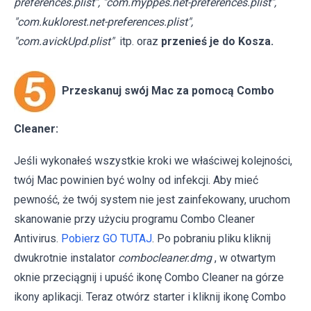
preferences.plist", "com.myppes.net-preferences.plist",
"com.kuklorest.net-preferences.plist",
"com.avickUpd.plist"
itp. oraz
przenieś je do Kosza.
Przeskanuj swój Mac za pomocą Combo
Cleaner:
Jeśli wykonałeś wszystkie kroki we właściwej kolejności,
twój Mac powinien być wolny od infekcji. Aby mieć
pewność, że twój system nie jest zainfekowany, uruchom
skanowanie przy użyciu programu Combo Cleaner
Antivirus.
Pobierz GO TUTAJ
. Po pobraniu pliku kliknij
dwukrotnie instalator
combocleaner.dmg
, w otwartym
oknie przeciągnij i upuść ikonę Combo Cleaner na górze
ikony aplikacji. Teraz otwórz starter i kliknij ikonę Combo