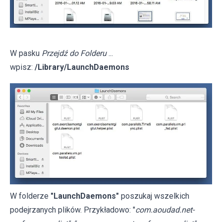
W pasku
Przejdź do Folderu
...
wpisz:
/Library/LaunchDaemons
W folderze
"LaunchDaemons"
poszukaj wszelkich
podejrzanych plików. Przykładowo: "
com.aoudad.net-