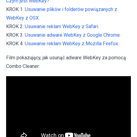
Czym jest WebKey?
KROK 1.
Usuwanie plików i folderów powiązanych z
WebKey z OSX.
KROK 2.
Usuwanie reklam WebKey z Safari.
KROK 3.
Usuwanie adware WebKey z Google Chrome.
KROK 4.
Usuwanie reklam WebKey z Mozilla Firefox.
Film pokazujący, jak usunąć adware WebKey za pomocą
Combo Cleaner: