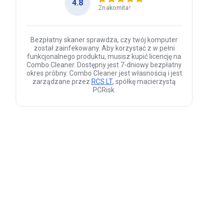
4.8
Znakomita!
Bezpłatny skaner sprawdza, czy twój komputer
został zainfekowany. Aby korzystać z w pełni
funkcjonalnego produktu, musisz kupić licencję na
Combo Cleaner. Dostępny jest 7-dniowy bezpłatny
okres próbny. Combo Cleaner jest własnością i jest
zarządzane przez
RCS LT
, spółkę macierzystą
PCRisk.