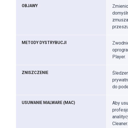
OBJAWY
Zmienio
domyśln
zmuszan
przeszu
METODY DYSTRYBUCJI
Zwodnic
oprogra
Player.
ZNISZCZENIE
Śledzen
prywatn
do pode
USUWANIE MALWARE (MAC)
Aby usu
profes
anality
Cleaner.