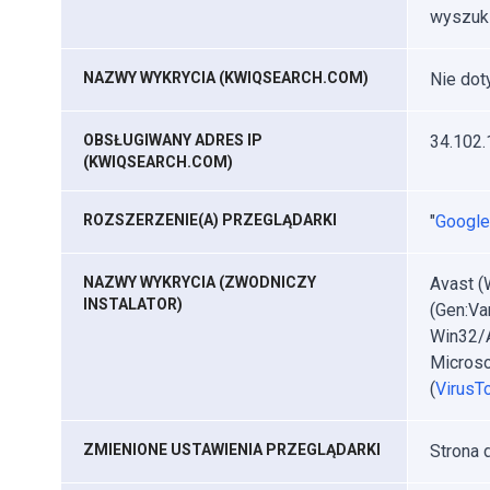
wyszuki
NAZWY WYKRYCIA (KWIQSEARCH.COM)
Nie dot
OBSŁUGIWANY ADRES IP
34.102.
(KWIQSEARCH.COM)
ROZSZERZENIE(A) PRZEGLĄDARKI
"
Google
NAZWY WYKRYCIA (ZWODNICZY
Avast (
INSTALATOR)
(Gen:Va
Win32/A
Microso
(
VirusTo
ZMIENIONE USTAWIENIA PRZEGLĄDARKI
Strona 