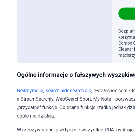
Bezpłatn
korzysta
Combo Cl
Cleaner 
macierzy
Ogólne informacje o fałszywych wyszukiw
Nearbyme.io
,
search.hidesearch.bid
, e-searches.com - t
a StreamSearchly, WebSearchSport, My Note - porywaczy
„przydatne" funkcje. Obiecane funkcje rzadko jednak dz
ogóle nie działają.
W rzeczywistości praktycznie wszystkie PUA zwabiają u