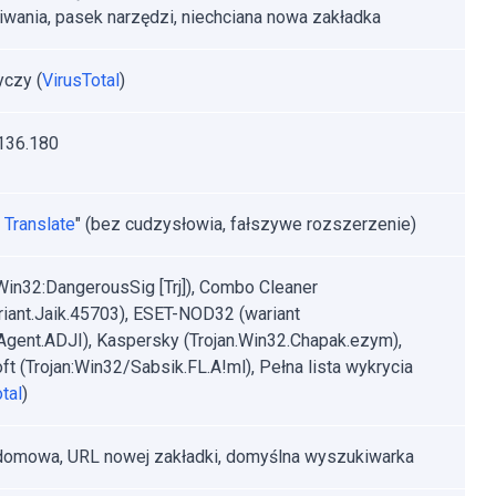
wania, pasek narzędzi, niechciana nowa zakładka
yczy (
VirusTotal
)
136.180
 Translate
" (bez cudzysłowia, fałszywe rozszerzenie)
Win32:DangerousSig [Trj]), Combo Cleaner
riant.Jaik.45703), ESET-NOD32 (wariant
gent.ADJI), Kaspersky (Trojan.Win32.Chapak.ezym),
ft (Trojan:Win32/Sabsik.FL.A!ml), Pełna lista wykrycia
tal
)
domowa, URL nowej zakładki, domyślna wyszukiwarka