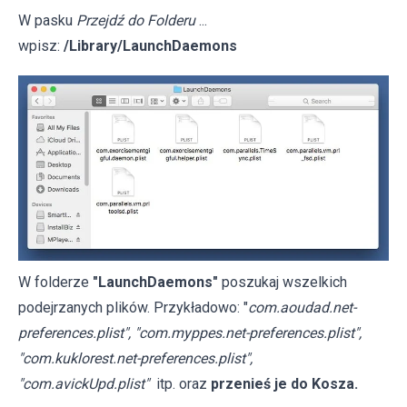
W pasku
Przejdź do Folderu
...
wpisz:
/Library/LaunchDaemons
W folderze
"LaunchDaemons"
poszukaj wszelkich
podejrzanych plików. Przykładowo: "
com.aoudad.net-
preferences.plist", "com.myppes.net-preferences.plist",
"com.kuklorest.net-preferences.plist",
"com.avickUpd.plist"
itp. oraz
przenieś je do Kosza.