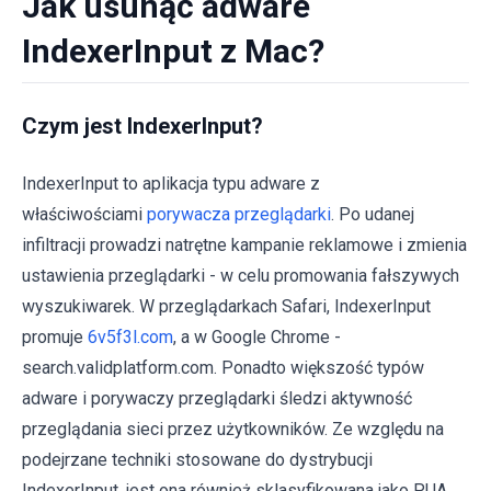
Jak usunąć adware
IndexerInput z Mac?
Czym jest IndexerInput?
IndexerInput to aplikacja typu adware z
właściwościami
porywacza przeglądarki
. Po udanej
infiltracji prowadzi natrętne kampanie reklamowe i zmienia
ustawienia przeglądarki - w celu promowania fałszywych
wyszukiwarek. W przeglądarkach Safari, IndexerInput
promuje
6v5f3l.com
, a w Google Chrome -
search.validplatform.com. Ponadto większość typów
adware i porywaczy przeglądarki śledzi aktywność
przeglądania sieci przez użytkowników. Ze względu na
podejrzane techniki stosowane do dystrybucji
IndexerInput, jest ona również sklasyfikowana jako PUA