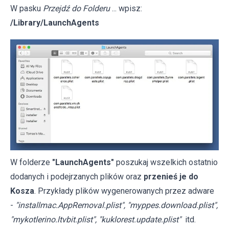
W pasku
Przejdź do Folderu
... wpisz:
/Library/LaunchAgents
W folderze
"LaunchAgents"
poszukaj wszelkich ostatnio
dodanych i podejrzanych plików oraz
przenieś je do
Kosza
. Przykłady plików wygenerowanych przez adware
-
"installmac.AppRemoval.plist", "myppes.download.plist",
"mykotlerino.ltvbit.plist", "kuklorest.update.plist"
itd.