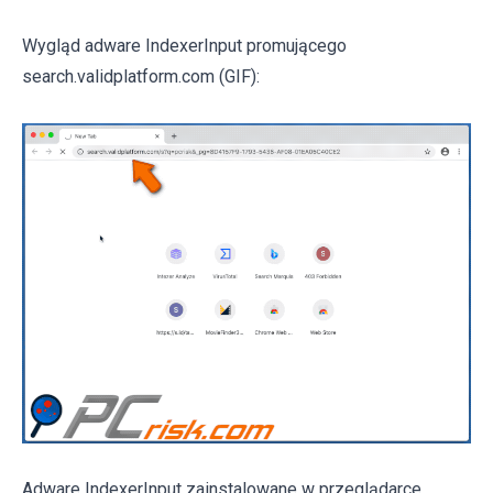
Wygląd adware IndexerInput promującego
search.validplatform.com (GIF):
Adware IndexerInput zainstalowane w przeglądarce