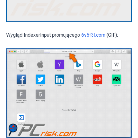
Wygląd IndexerInput promującego
6v5f3l.com
(GIF):