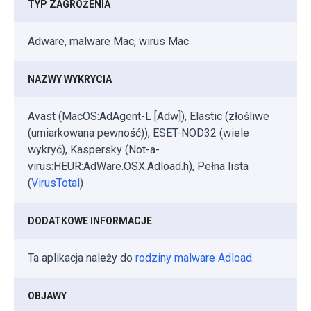
TYP ZAGROŻENIA
Adware, malware Mac, wirus Mac
NAZWY WYKRYCIA
Avast (MacOS:AdAgent-L [Adw]), Elastic (złośliwe
(umiarkowana pewność)), ESET-NOD32 (wiele
wykryć), Kaspersky (Not-a-
virus:HEUR:AdWare.OSX.Adload.h), Pełna lista
(
VirusTotal
)
DODATKOWE INFORMACJE
Ta aplikacja należy do
rodziny malware Adload
.
OBJAWY