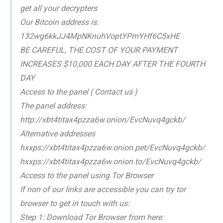
get all your decrypters
Our Bitcoin address is:
132wg6kkJJ4MpNKnuhVoptYPmYHf6C5xHE
BE CAREFUL, THE COST OF YOUR PAYMENT
INCREASES $10,000 EACH DAY AFTER THE FOURTH
DAY
Access to the panel ( Contact us )
The panel address:
http://xbt4titax4pzza6w.onion/EvcNuvq4gckb/
Alternative addresses
hxxps://xbt4titax4pzza6w.onion.pet/EvcNuvq4gckb/
hxxps://xbt4titax4pzza6w.onion.to/EvcNuvq4gckb/
Access to the panel using Tor Browser
If non of our links are accessible you can try tor
browser to get in touch with us:
Step 1: Download Tor Browser from here: