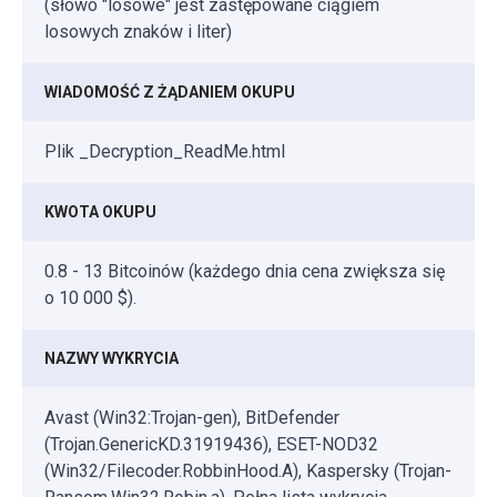
(słowo "losowe" jest zastępowane ciągiem
losowych znaków i liter)
WIADOMOŚĆ Z ŻĄDANIEM OKUPU
Plik _Decryption_ReadMe.html
KWOTA OKUPU
0.8 - 13 Bitcoinów (każdego dnia cena zwiększa się
o 10 000 $).
NAZWY WYKRYCIA
Avast (Win32:Trojan-gen), BitDefender
(Trojan.GenericKD.31919436), ESET-NOD32
(Win32/Filecoder.RobbinHood.A), Kaspersky (Trojan-