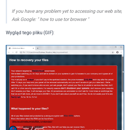
If you have any problem yet to accessing our web site,
Ask Google: " how to use tor browser "
Wygląd tego pliku (GIF):