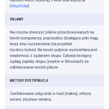
Ransom.Win32.Robin.a), Pełna lista wykrycia
(
VirusTotal
)
OBJAWY
Nie można otworzyć plików przechowywanych na
twoim komputerze, poprzednio działające pliki mają
teraz inne rozszerzenie (na przykład
my.docx.locked. Na twoim pulpicie wyświetlana jest
wiadomość z żądaniem okupu. Cyberprzestępcy
żądają zapłaty okupu (zwykle w Bitcoinach) za
odblokowanie twoich plików.
METODY DYSTRYBUCJI
Zainfekowane załączniki e-mail (makra), witryny
torrent, złośliwe reklamy.