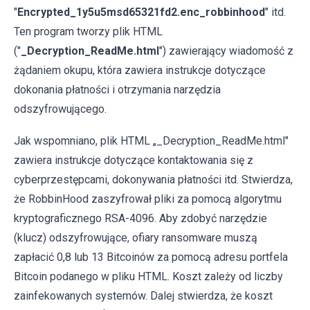
"
Encrypted_1y5u5msd65321fd2.enc_robbinhood
" itd.
Ten program tworzy plik HTML
("
_Decryption_ReadMe.html
") zawierający wiadomość z
żądaniem okupu, która zawiera instrukcje dotyczące
dokonania płatności i otrzymania narzędzia
odszyfrowującego.
Jak wspomniano, plik HTML „_Decryption_ReadMe.html"
zawiera instrukcje dotyczące kontaktowania się z
cyberprzestępcami, dokonywania płatności itd. Stwierdza,
że ​​RobbinHood zaszyfrował pliki za pomocą algorytmu
kryptograficznego RSA-4096. Aby zdobyć narzędzie
(klucz) odszyfrowujące, ofiary ransomware muszą
zapłacić 0,8 lub 13 Bitcoinów za pomocą adresu portfela
Bitcoin podanego w pliku HTML. Koszt zależy od liczby
zainfekowanych systemów. Dalej stwierdza, że ​​koszt