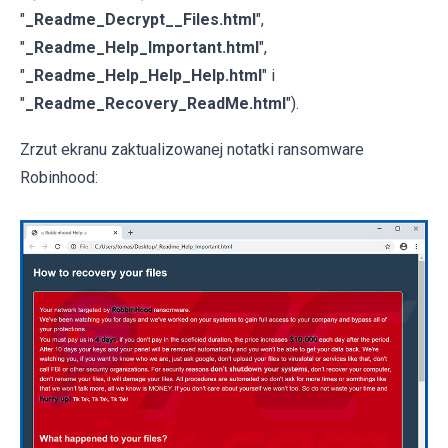
"
_Readme_Decrypt__Files.html
",
"
_Readme_Help_Important.html
",
"
_Readme_Help_Help_Help.html
" i
"
_Readme_Recovery_ReadMe.html
").
Zrzut ekranu zaktualizowanej notatki ransomware
Robinhood: