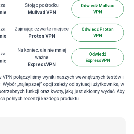
cza
Stojąc pośrodku
Odwiedź
Mullvad
nie
Mullvad VPN
VPN
cza
Zajmując czwarte miejsce
Odwiedź
Proton
nie
Proton VPN
VPN
Na koniec, ale nie mniej
cza
Odwiedź
ważne
nie
ExpressVPN
ExpressVPN
w VPN połączyliśmy wyniki naszych wewnętrznych testów i
 Wybór „najlepszej” opcji zależy od sytuacji użytkownika, w
otrzebnych funkcji oraz kwoty, jaką jest skłonny wydać. Aby
ch pełnych recenzji każdego produktu.