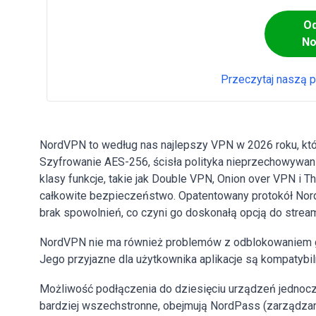
O
No
Przeczytaj naszą 
NordVPN to według nas najlepszy VPN w 2026 roku, któ
Szyfrowanie AES-256, ścisła polityka nieprzechowywani
klasy funkcje, takie jak Double VPN, Onion over VPN i T
całkowite bezpieczeństwo. Opatentowany protokół Nord
brak spowolnień, co czyni go doskonałą opcją do streamo
NordVPN nie ma również problemów z odblokowaniem głó
Jego przyjazne dla użytkownika aplikacje są kompatybi
Możliwość podłączenia do dziesięciu urządzeń jednocz
bardziej wszechstronne, obejmują NordPass (zarządza