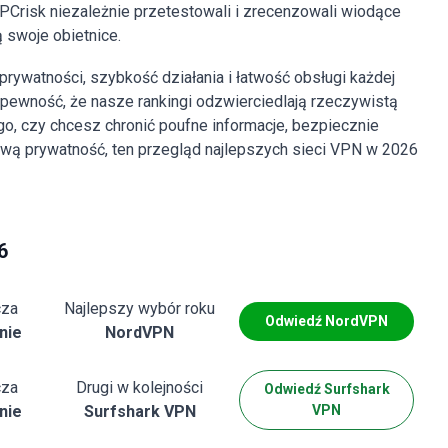
 PCrisk niezależnie przetestowali i zrecenzowali wiodące
ą swoje obietnice.
prywatności, szybkość działania i łatwość obsługi każdej
 pewność, że nasze rankingi odzwierciedlają rzeczywistą
go, czy chcesz chronić poufne informacje, bezpiecznie
ową prywatność, ten przegląd najlepszych sieci VPN w 2026
6
cza
Najlepszy wybór roku
Odwiedź
NordVPN
nie
NordVPN
cza
Drugi w kolejności
Odwiedź
Surfshark
nie
Surfshark VPN
VPN