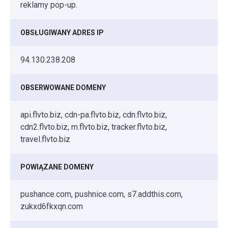
reklamy pop-up.
OBSŁUGIWANY ADRES IP
94.130.238.208
OBSERWOWANE DOMENY
api.flvto.biz, cdn-pa.flvto.biz, cdn.flvto.biz,
cdn2.flvto.biz, m.flvto.biz, tracker.flvto.biz,
travel.flvto.biz
POWIĄZANE DOMENY
pushance.com, pushnice.com, s7.addthis.com,
zukxd6fkxqn.com