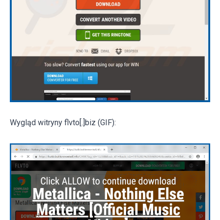
Wygląd witryny flvto[.]biz (GIF):