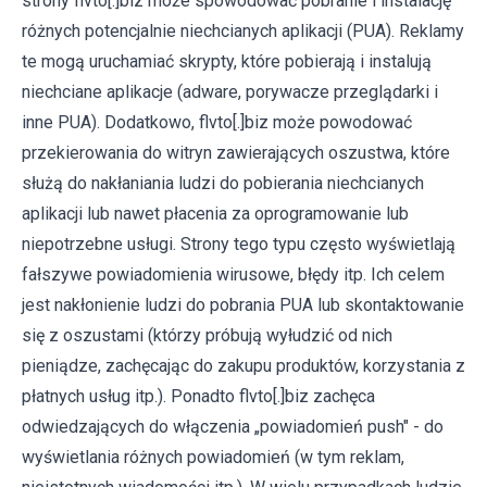
strony flvto[.]biz może spowodować pobranie i instalację
różnych potencjalnie niechcianych aplikacji (PUA). Reklamy
te mogą uruchamiać skrypty, które pobierają i instalują
niechciane aplikacje (adware, porywacze przeglądarki i
inne PUA). Dodatkowo, flvto[.]biz może powodować
przekierowania do witryn zawierających oszustwa, które
służą do nakłaniania ludzi do pobierania niechcianych
aplikacji lub nawet płacenia za oprogramowanie lub
niepotrzebne usługi. Strony tego typu często wyświetlają
fałszywe powiadomienia wirusowe, błędy itp. Ich celem
jest nakłonienie ludzi do pobrania PUA lub skontaktowanie
się z oszustami (którzy próbują wyłudzić od nich
pieniądze, zachęcając do zakupu produktów, korzystania z
płatnych usług itp.). Ponadto flvto[.]biz zachęca
odwiedzających do włączenia „powiadomień push" - do
wyświetlania różnych powiadomień (w tym reklam,