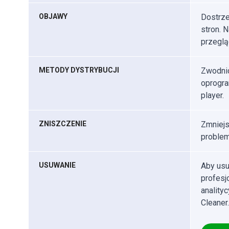
OBJAWY
Dostrze
stron. 
przeglą
METODY DYSTRYBUCJI
Zwodnic
oprogra
player.
ZNISZCZENIE
Zmniejs
problem
USUWANIE
Aby usu
profes
anality
Cleaner.