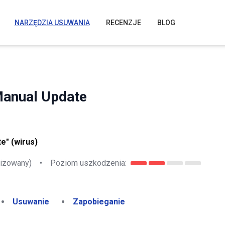
NARZĘDZIA USUWANIA
RECENZJE
BLOG
Manual Update
e" (wirus)
lizowany)
•
Poziom uszkodzenia:
Usuwanie
Zapobieganie