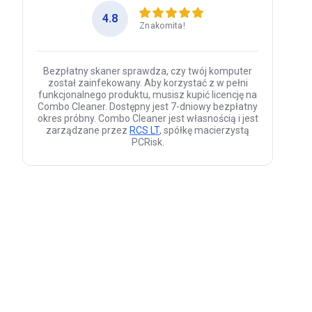
4.8
Znakomita!
Bezpłatny skaner sprawdza, czy twój komputer
został zainfekowany. Aby korzystać z w pełni
funkcjonalnego produktu, musisz kupić licencję na
Combo Cleaner. Dostępny jest 7-dniowy bezpłatny
okres próbny. Combo Cleaner jest własnością i jest
zarządzane przez
RCS LT
, spółkę macierzystą
PCRisk.