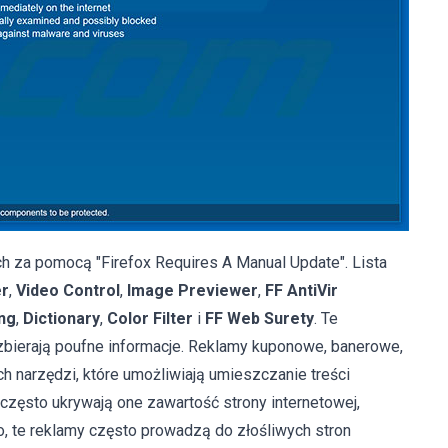
h za pomocą "Firefox Requires A Manual Update". Lista
er
,
Video Control
,
Image Previewer
,
FF AntiVir
ng
,
Dictionary
,
Color Filter
i
FF Web Surety
. Te
 zbierają poufne informacje. Reklamy kuponowe, banerowe,
h narzędzi, które umożliwiają umieszczanie treści
o często ukrywają one zawartość strony internetowej,
, te reklamy często prowadzą do złośliwych stron