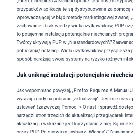
„Firefox Requires A Manual Update" jest dość nietypo
przypadków aplikacje te są dystrybuowane za pomocą w
wprowadzającej w błąd metody marketingowej zwanej „s
zachowanie i brak wiedzy wielu użytkowników, PUP częs
to potajemna instalacja potencjalnie niechcianych pro
Twórcy ukrywają PUP w „Niestandardowych"/"Zaawansow
pobierania/instalacji. Wielu użytkowników przyspiesza pr
sposób narażają swoje systemy na ryzyko różnych infekc
Jak uniknąć instalacji potencjalnie niechci
Jak wspomniano powyżej, „Firefox Requires A Manual Up
wyrażaj zgody na pobranie „aktualizacji". Jeśli nie masz
ustawień (zazwyczaj Pomoc -> O nas) i sprawdź dostępne
narzędzi stron trzecich do aktualizacji przeglądarek i
aktualizacji i wskazane jest korzystanie z niej. Są inne k
przez PUP. Po pierwsze, wybierz „Własne"/"Zaawansowan