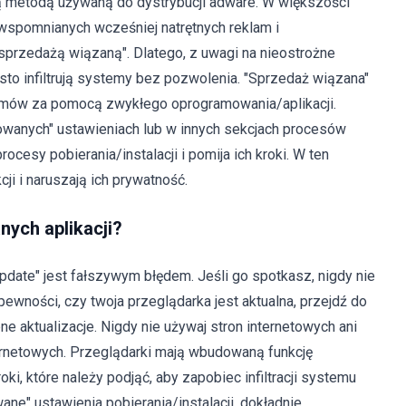
wą metodą używaną do dystrybucji adware. W większości
spomnianych wcześniej natrętnych reklam i
przedażą wiązaną". Dlatego, z uwagi na nieostrożne
to infiltrują systemy bez pozwolenia. "Sprzedaż wiązana"
gramów za pomocą zwykłego oprogramowania/aplikacji.
anych" ustawieniach lub w innych sekcjach procesów
ocesy pobierania/instalacji i pomija ich kroki. W ten
ji i naruszają ich prywatność.
anych aplikacji?
date" jest fałszywym błędem. Jeśli go spotkasz, nigdy nie
 pewności, czy twoja przeglądarka jest aktualna, przejdź do
 aktualizacje. Nigdy nie używaj stron internetowych ani
nternetowych. Przeglądarki mają wbudowaną funkcję
roki, które należy podjąć, aby zapobiec infiltracji systemu
e" ustawienia pobierania/instalacji, dokładnie