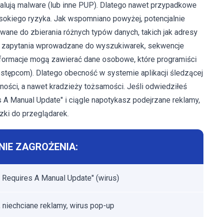
stalują malware (lub inne PUP). Dlatego nawet przypadkowe
okiego ryzyka. Jak wspomniano powyżej, potencjalnie
wane do zbierania różnych typów danych, takich jak adresy
y, zapytania wprowadzane do wyszukiwarek, sekwencje
 informacje mogą zawierać dane osobowe, które programiści
stępcom). Dlatego obecność w systemie aplikacji śledzącej
ści, a nawet kradzieży tożsamości. Jeśli odwiedziłeś
s A Manual Update" i ciągle napotykasz podejrzane reklamy,
zki do przeglądarek.
IE ZAGROŻENIA:
x Requires A Manual Update" (wirus)
 niechciane reklamy, wirus pop-up