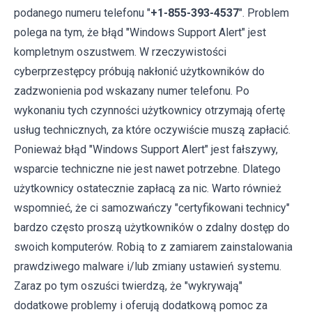
podanego numeru telefonu "
+1-855-393-4537
". Problem
polega na tym, że błąd "Windows Support Alert" jest
kompletnym oszustwem. W rzeczywistości
cyberprzestępcy próbują nakłonić użytkowników do
zadzwonienia pod wskazany numer telefonu. Po
wykonaniu tych czynności użytkownicy otrzymają ofertę
usług technicznych, za które oczywiście muszą zapłacić.
Ponieważ błąd "Windows Support Alert" jest fałszywy,
wsparcie techniczne nie jest nawet potrzebne. Dlatego
użytkownicy ostatecznie zapłacą za nic. Warto również
wspomnieć, że ci samozwańczy "certyfikowani technicy"
bardzo często proszą użytkowników o zdalny dostęp do
swoich komputerów. Robią to z zamiarem zainstalowania
prawdziwego malware i/lub zmiany ustawień systemu.
Zaraz po tym oszuści twierdzą, że "wykrywają"
dodatkowe problemy i oferują dodatkową pomoc za