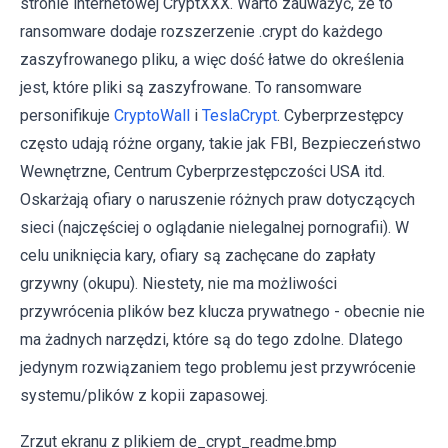
stronie internetowej CryptXXX. Warto zauważyć, że to
ransomware dodaje rozszerzenie .crypt do każdego
zaszyfrowanego pliku, a więc dość łatwe do określenia
jest, które pliki są zaszyfrowane. To ransomware
personifikuje
CryptoWall
i
TeslaCrypt
. Cyberprzestępcy
często udają różne organy, takie jak FBI, Bezpieczeństwo
Wewnętrzne, Centrum Cyberprzestępczości USA itd.
Oskarżają ofiary o naruszenie różnych praw dotyczących
sieci (najczęściej o oglądanie nielegalnej pornografii). W
celu uniknięcia kary, ofiary są zachęcane do zapłaty
grzywny (okupu). Niestety, nie ma możliwości
przywrócenia plików bez klucza prywatnego - obecnie nie
ma żadnych narzędzi, które są do tego zdolne. Dlatego
jedynym rozwiązaniem tego problemu jest przywrócenie
systemu/plików z kopii zapasowej.
Zrzut ekranu z plikiem de_crypt_readme.bmp