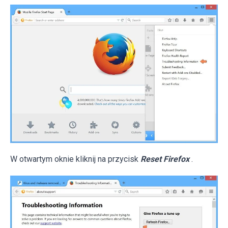
W otwartym oknie kliknij na przycisk
Reset Firefox
.