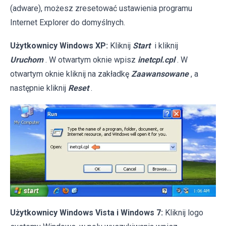
(adware), możesz zresetować ustawienia programu
Internet Explorer do domyślnych.
Użytkownicy Windows XP:
Kliknij
Start
i kliknij
Uruchom
. W otwartym oknie wpisz
inetcpl.cpl
. W
otwartym oknie kliknij na zakładkę
Zaawansowane
, a
następnie kliknij
Reset
.
Użytkownicy Windows Vista i Windows 7:
Kliknij logo