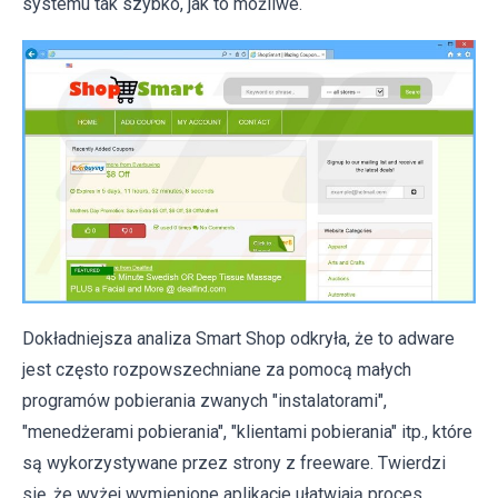
systemu tak szybko, jak to możliwe.
Dokładniejsza analiza Smart Shop odkryła, że to adware
jest często rozpowszechniane za pomocą małych
programów pobierania zwanych "instalatorami",
"menedżerami pobierania", "klientami pobierania" itp., które
są wykorzystywane przez strony z freeware. Twierdzi
się, że wyżej wymienione aplikacje ułatwiają proces