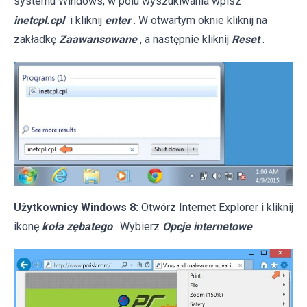
systemu Windows, w polu wyszukiwania wpisz
inetcpl.cpl
i kliknij
enter
. W otwartym oknie kliknij na
zakładkę
Zaawansowane
, a następnie kliknij
Reset
.
Użytkownicy Windows 8:
Otwórz Internet Explorer i kliknij
ikonę
koła zębatego
. Wybierz
Opcje internetowe
.