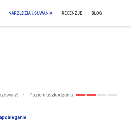
NARZĘDZIA USUWANIA
RECENZJE
BLOG
lizowany)
•
Poziom uszkodzenia:
apobieganie