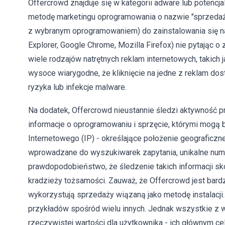
Offercrowd znajduje się w kategorii adware lub potencj
metodę marketingu oprogramowania o nazwie "sprzedaż 
z wybranym oprogramowaniem) do zainstalowania się na
Explorer, Google Chrome, Mozilla Firefox) nie pytając o 
wiele rodzajów natrętnych reklam internetowych, takich
wysoce wiarygodne, że kliknięcie na jedne z reklam d
ryzyka lub infekcje malware.
Na dodatek, Offercrowd nieustannie śledzi aktywność p
informacje o oprogramowaniu i sprzęcie, którymi mogą 
Internetowego (IP) - określające położenie geograficzn
wprowadzane do wyszukiwarek zapytania, unikalne numer
prawdopodobieństwo, że śledzenie takich informacji s
kradzieży tożsamości. Zauważ, że Offercrowd jest bardz
wykorzystują sprzedaży wiązaną jako metodę instalacji.
przykładów spośród wielu innych. Jednak wszystkie z w
rzeczywistej wartości dla użytkownika - ich głównym c