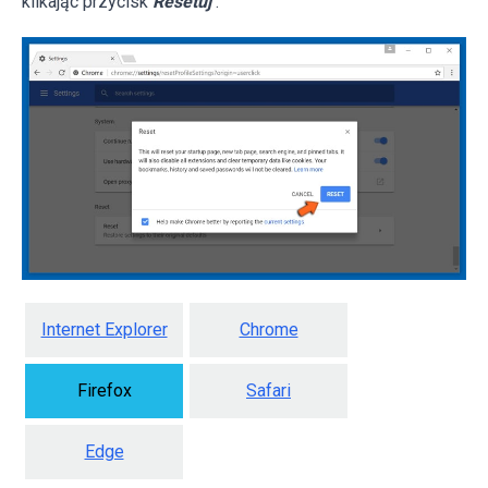
klikając przycisk
Resetuj
.
Internet Explorer
Chrome
Firefox
Safari
Edge