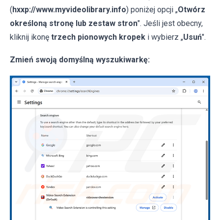
(
hxxp://www.myvideolibrary.info
) poniżej opcji „
Otwórz
określoną stronę lub zestaw stron
". Jeśli jest obecny,
kliknij ikonę
trzech pionowych kropek
i wybierz „
Usuń
".
Zmień swoją domyślną wyszukiwarkę: