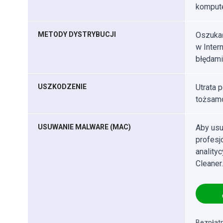
kompute
METODY DYSTRYBUCJI
Oszukań
w Inter
błędami
USZKODZENIE
Utrata 
tożsamo
USUWANIE MALWARE (MAC)
Aby usu
profes
anality
Cleaner.
Bezpłatn