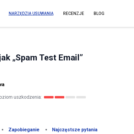
NARZĘDZIA USUWANIA
RECENZJE
BLOG
jak „Spam Test Email”
wa
oziom uszkodzenia:
Zapobieganie
Najczęstsze pytania