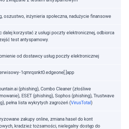
g, oszustwo, inżynieria społeczna, nadużycie finansowe
 dalej korzystać z usługi poczty elektronicznej, odbiorca
zejść test antyspamowy.
mienie od dostawcy usług poczty elektronicznej
serwisowy-1qmrqsnkt0.edgeone[.]app
untain.ai (phishing), Combo Cleaner (złośliwe
mowanie), ESET (phishing), Sophos (phishing), Trustwave
g), pełna lista wykrytych zagrożeń (
VirusTotal
)
ryzowane zakupy online, zmiana haseł do kont
towych, kradzież tożsamości, nielegalny dostęp do