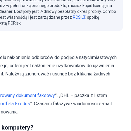
ć z w pełni funkcjonalnego produktu, musisz kupić licencję na
eaner. Dostępny jest 7-dniowy bezpłatny okres próbny. Combo
jest własnością i jest zarządzane przez
RCS LT
, spółkę
stą PCRisk.
lu nakłonienie odbiorców do podjęcia natychmiastowych
le jej celem jest nakłonienie użytkowników do ujawnienia
t. Należy ją zignorować i usunąć bez klikania żadnych
frowany dokument faksowy
”, „DHL – paczka z listem
portfela Exodus
”. Czasami fałszywe wiadomości e-mail
amowania.
ą komputery?