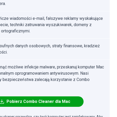
ra.
cze wiadomości e-mail, fałszywe reklamy wyskakujące
necie, techniki zatruwania wyszukiwarek, domeny z
 ortograficznymi.
poufnych danych osobowych, straty finansowe, kradzież
ści.
nąć możliwe infekcje malware, przeskanuj komputer Mac
jonalnym oprogramowaniem antywirusowym. Nasi
cy bezpieczeństwa zalecają korzystanie z Combo
Pobierz Combo Cleaner dla Mac
y skaner sprawdza, czy twój komputer jest zainfekowany. Aby