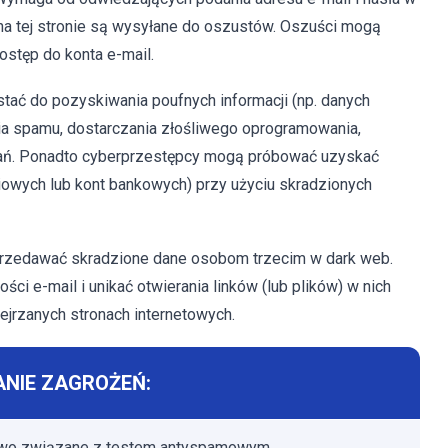
na tej stronie są wysyłane do oszustów. Oszuści mogą
stęp do konta e-mail.
tać do pozyskiwania poufnych informacji (np. danych
a spamu, dostarczania złośliwego oprogramowania,
łań. Ponadto cyberprzestępcy mogą próbować uzyskać
iowych lub kont bankowych) przy użyciu skradzionych
rzedawać skradzione dane osobom trzecim w dark web.
i e-mail i unikać otwierania linków (lub plików) w nich
ejrzanych stronach internetowych.
NIE ZAGROŻEŃ:
wo związane z testem antyspamowym