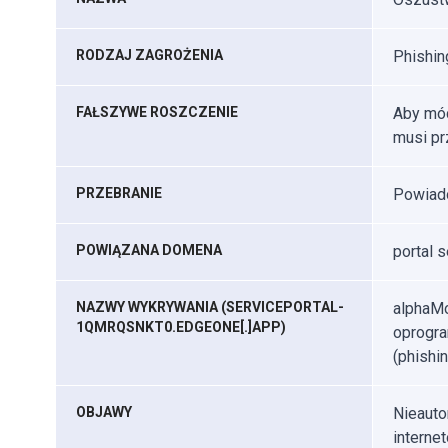
RODZAJ ZAGROŻENIA
Phishin
FAŁSZYWE ROSZCZENIE
Aby móc
musi pr
PRZEBRANIE
Powiado
POWIĄZANA DOMENA
portal 
NAZWY WYKRYWANIA (SERVICEPORTAL-
alphaMo
1QMRQSNKT0.EDGEONE[.]APP)
oprogra
(phishin
OBJAWY
Nieauto
interne