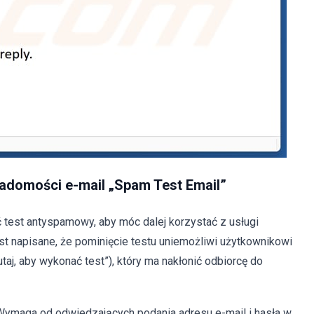
iadomości e-mail „Spam Test Email”
 test antyspamowy, aby móc dalej korzystać z usługi
est napisane, że pominięcie testu uniemożliwi użytkownikowi
tutaj, aby wykonać test”), który ma nakłonić odbiorcę do
. Wymaga od odwiedzających podania adresu e-mail i hasła w