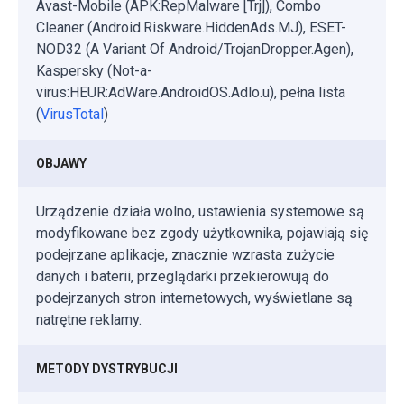
Avast-Mobile (APK:RepMalware [Trj]), Combo
Cleaner (Android.Riskware.HiddenAds.MJ), ESET-
NOD32 (A Variant Of Android/TrojanDropper.Agen),
Kaspersky (Not-a-
virus:HEUR:AdWare.AndroidOS.Adlo.u), pełna lista
(
VirusTotal
)
OBJAWY
Urządzenie działa wolno, ustawienia systemowe są
modyfikowane bez zgody użytkownika, pojawiają się
podejrzane aplikacje, znacznie wzrasta zużycie
danych i baterii, przeglądarki przekierowują do
podejrzanych stron internetowych, wyświetlane są
natrętne reklamy.
METODY DYSTRYBUCJI