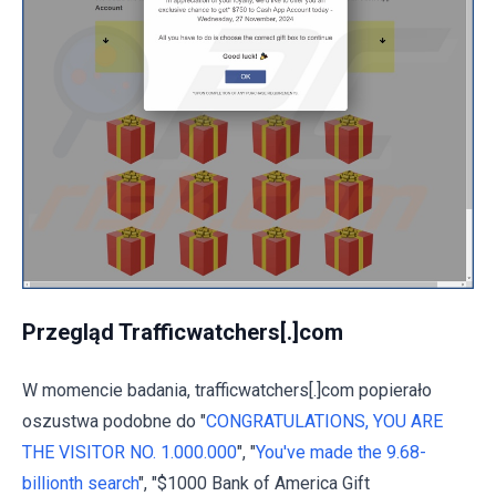
Przegląd Trafficwatchers[.]com
W momencie badania, trafficwatchers[.]com popierało
oszustwa podobne do "
CONGRATULATIONS, YOU ARE
THE VISITOR NO. 1.000.000
", "
You've made the 9.68-
billionth search
", "$1000 Bank of America Gift