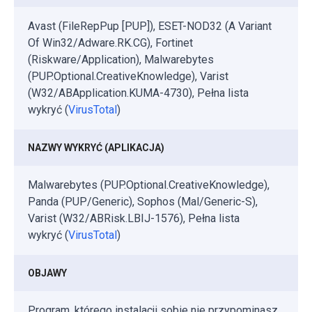
Avast (FileRepPup [PUP]), ESET-NOD32 (A Variant
Of Win32/Adware.RK.CG), Fortinet
(Riskware/Application), Malwarebytes
(PUP.Optional.CreativeKnowledge), Varist
(W32/ABApplication.KUMA-4730), Pełna lista
wykryć (
VirusTotal
)
NAZWY WYKRYĆ (APLIKACJA)
Malwarebytes (PUP.Optional.CreativeKnowledge),
Panda (PUP/Generic), Sophos (Mal/Generic-S),
Varist (W32/ABRisk.LBIJ-1576), Pełna lista
wykryć (
VirusTotal
)
OBJAWY
Program, którego instalacji sobie nie przypominasz,