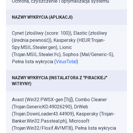
Ochrona, czyszczenie i optymalizacja systemu.
NAZWY WYKRYCIA (APLIKACJI)
Cynet (złośliwy (score: 100)), Elastic (złośliwy
(średnia pewność)), Kaspersky (HEUR:Trojan-
Spy.MSIL.Stealer.gen), Lionic
(Trojan.MSIL.Stealer.l!c), Sophos (Mal/Generic-S),
Pełna lista wykrycia (
VirusTotal
)
NAZWY WYKRYCIA (INSTALATORA Z "PIRACKIEJ"
WITRYNY)
Avast (Win32:PWSX-gen [Trj]), Combo Cleaner
(Trojan.GenericKD.49026290), DrWeb
(Trojan.DownLoader43.44909), Kaspersky (Trojan-
Banker.Win32.Passteal.ph), Microsoft
(Trojan:Win32/Floxif.AV!MTB), Pełna lista wykrycia