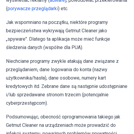
wyświetlać reklamy (
adware
), powodować przekierowania
(
porywacze przeglądarki
) etc.
Jak wspomniano na początku, niektóre programy
bezpieczeństwa wykrywają Getmut Cleaner jako
„spyware". Dlatego ta aplikacja może mieć funkcje
śledzenia danych (wspólne dla PUA).
Niechciane programy zwykle atakują dane związane z
przeglądaniem, dane logowania do konta (nazwy
użytkownika/hasła), dane osobowe, numery kart
kredytowych itd. Zebrane dane są następnie udostępniane
i/lub sprzedawane stronom trzecim (potencjalnie
cyberprzestępcom).
Podsumowując, obecność oprogramowania takiego jak
Getmut Cleaner na urządzeniach może prowadzić do
infekcji systemu, poważnych problemów prywatności,